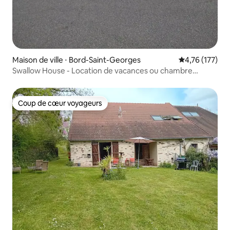
Maison de ville ⋅ Bord-Saint-Georges
Évaluation moy
4,76 (177)
Swallow House - Location de vacances ou chambre
d'hôtes.
Coup de cœur voyageurs
Coup de cœur voyageurs