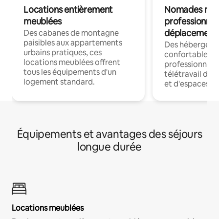
Locations entièrement
Nomades num
meublées
professionnel
déplacement
Des cabanes de montagne
paisibles aux appartements
Des hébergem
urbains pratiques, ces
confortables p
locations meublées offrent
professionnels
tous les équipements d'un
télétravail dis
logement standard.
et d'espaces de
Équipements et avantages des séjours
longue durée
Locations meublées