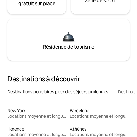
Salle de sport
gratuit sur place
Résidence de tourisme
Destinations à découvrir
Destinations populaires pour des séjours prolongés
Destinati
New York
Barcelone
Locations moyenne et longue durée
Locations moyenne et longue durée
Florence
Athènes
Locations moyenne et longue durée
Locations moyenne et longue durée