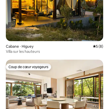
Cabane ⋅ Higuey
Évaluatio
5 (8)
Villa sur les hauteurs
Coup de cœur voyageurs
Coup de cœur voyageurs