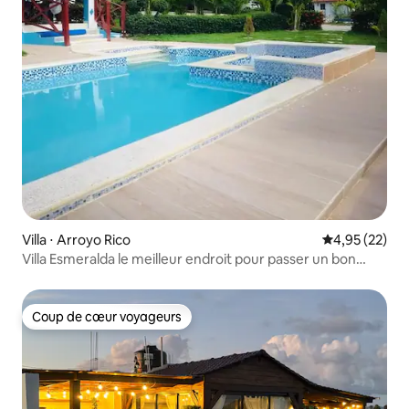
Villa ⋅ Arroyo Rico
Évaluation mo
4,95 (22)
Villa Esmeralda le meilleur endroit pour passer un bon
moment
Coup de cœur voyageurs
Coup de cœur voyageurs