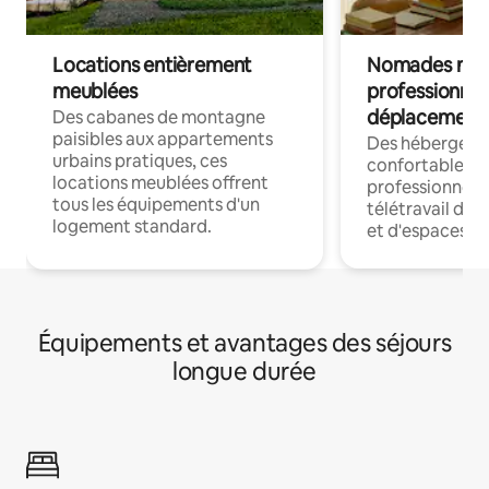
Locations entièrement
Nomades num
meublées
professionnel
déplacement
Des cabanes de montagne
paisibles aux appartements
Des hébergem
urbains pratiques, ces
confortables p
locations meublées offrent
professionnels
tous les équipements d'un
télétravail dis
logement standard.
et d'espaces de
Équipements et avantages des séjours
longue durée