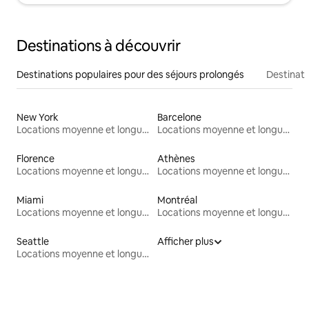
Destinations à découvrir
Destinations populaires pour des séjours prolongés
Destinati
New York
Barcelone
Locations moyenne et longue durée
Locations moyenne et longue durée
Florence
Athènes
Locations moyenne et longue durée
Locations moyenne et longue durée
Miami
Montréal
Locations moyenne et longue durée
Locations moyenne et longue durée
Seattle
Afficher plus
Locations moyenne et longue durée