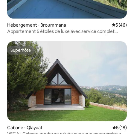
Hébergement ⋅ Broummana
Évaluation
5 (46)
Appartement 5 étoiles de luxe avec service complet
24h/24 et 7j/7 et vue sur Brummana
Superhôte
Superhôte
Cabane ⋅ Qlayaat
Évaluation
5 (18)
VEGA | Cabane moderne privée avec vue panoramique