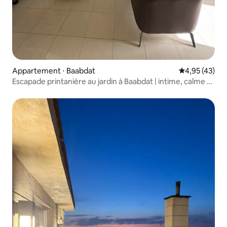
Appartement ⋅ Baabdat
Évaluation mo
4,95 (43)
Escapade printanière au jardin à Baabdat | intime, calme et
cosy