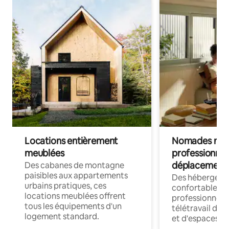
Locations entièrement
Nomades num
meublées
professionnel
déplacement
Des cabanes de montagne
paisibles aux appartements
Des hébergem
urbains pratiques, ces
confortables p
locations meublées offrent
professionnels
tous les équipements d'un
télétravail dis
logement standard.
et d'espaces de