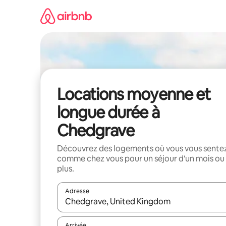
Aller
directement
au
contenu
Locations moyenne et
longue durée à
Chedgrave
Découvrez des logements où vous vous sente
comme chez vous pour un séjour d'un mois ou
plus.
Adresse
Lorsque les résultats s'affichent, utilisez les flèc
Arrivée