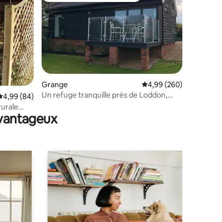
Grange
Évaluation moyenne sur
4,99 (260)
Un refuge tranquille près de Loddon,
ntaires : 4,93 sur 5
Évaluation moyenne sur la base de 84 commentaires : 4,99 sur 5
4,99 (84)
Norfolk avec jacuzzi
rurale
avantageux