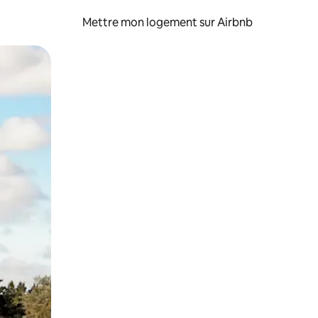
Mettre mon logement sur Airbnb
sant glisser.