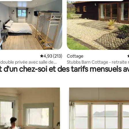
 sur la base de 16 commentaires : 5 sur 5
Évaluation moyenne sur la base de 213 comme
4,93 (213)
Cottage
ouble privée avec salle de
Stubbs Barn Cottage - retraite 
t d'un chez-soi et des tarifs mensuels 
parking
paisible