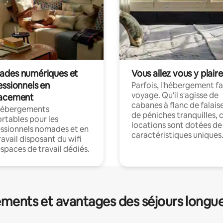
des numériques et
Vous allez vous y plaire
essionnels en
Parfois, l'hébergement fai
voyage. Qu'il s'agisse de
acement
cabanes à flanc de falais
hébergements
de péniches tranquilles, 
rtables pour les
locations sont dotées de
ssionnels nomades et en
caractéristiques uniques
ravail disposant du wifi
espaces de travail dédiés.
ments et avantages des séjours longu