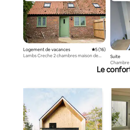
Logement de vacances
Évaluation moyenne
5 (16)
Lambs Creche 2 chambres maison de
Suite
vacances
Chambre d
Le confor
bains et 