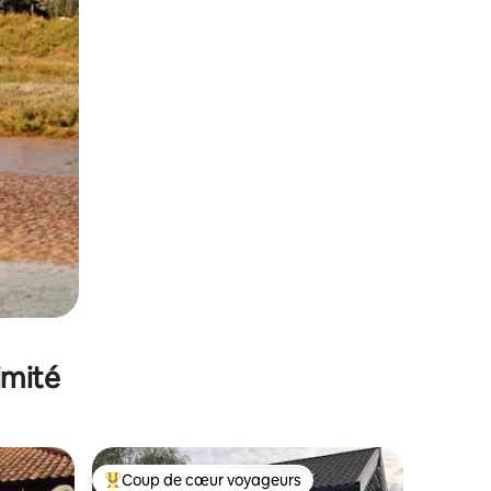
imité
Coup de cœur voyageurs
lus appréciés
Coups de cœur voyageurs les plus appréciés