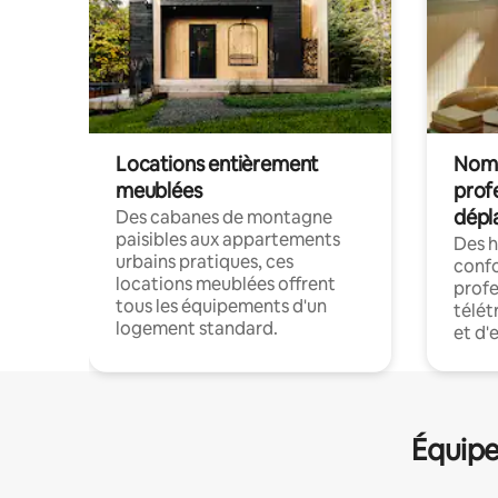
Locations entièrement
Noma
meublées
prof
dépl
Des cabanes de montagne
paisibles aux appartements
Des 
urbains pratiques, ces
confo
locations meublées offrent
profe
tous les équipements d'un
télét
logement standard.
et d'
Équipe