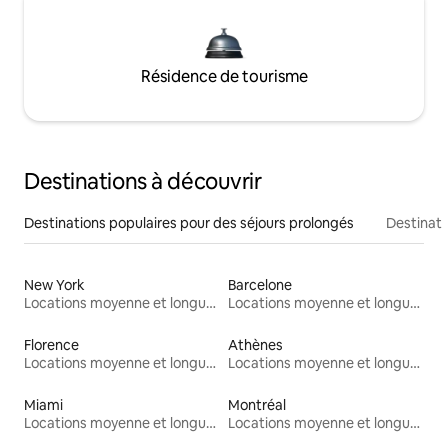
Résidence de tourisme
Destinations à découvrir
Destinations populaires pour des séjours prolongés
Destinati
New York
Barcelone
Locations moyenne et longue durée
Locations moyenne et longue durée
Florence
Athènes
Locations moyenne et longue durée
Locations moyenne et longue durée
Miami
Montréal
Locations moyenne et longue durée
Locations moyenne et longue durée