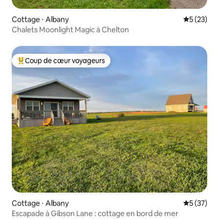
Cottage ⋅ Albany
Évaluation
5 (23)
Chalets Moonlight Magic à Chelton
Coup de cœur voyageurs
Coups de cœur voyageurs les plus appréciés
Cottage ⋅ Albany
Évaluation
5 (37)
Escapade à Gibson Lane : cottage en bord de mer