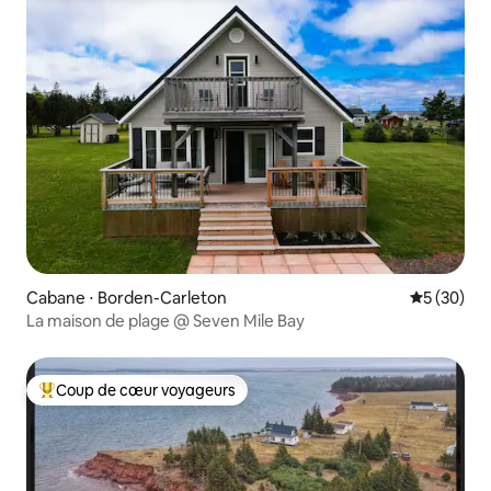
Cabane ⋅ Borden-Carleton
Évaluation
5 (30)
La maison de plage @ Seven Mile Bay
Coup de cœur voyageurs
Coups de cœur voyageurs les plus appréciés