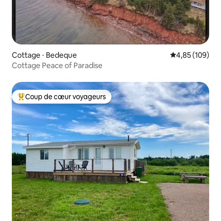
Cottage ⋅ Bedeque
Évaluation moy
4,85 (109)
Cottage Peace of Paradise
Coup de cœur voyageurs
Coups de cœur voyageurs les plus appréciés