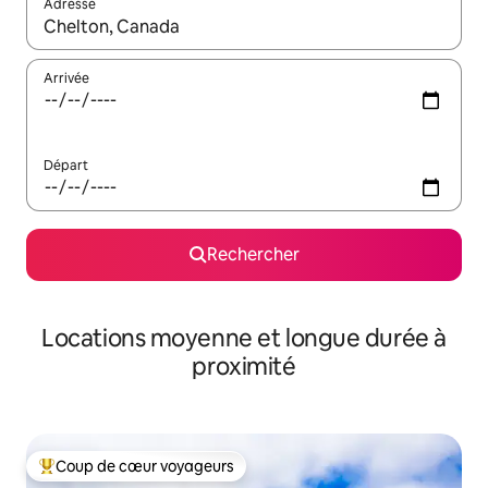
Adresse
Lorsque les résultats s'affichent, utilisez les flèches vers le hau
Arrivée
Départ
Rechercher
Locations moyenne et longue durée à
proximité
Coup de cœur voyageurs
Coups de cœur voyageurs les plus appréciés