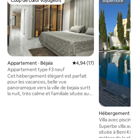
Coup de cœur voyageurs
Superhôte
Coup de cœur voyageurs
Superhôte
Appartement ⋅ Béjaïa
Évaluation moyenne sur la base
4,94 (17)
Appartement type F3 neuf
Cet hébergement élégant est parfait
pour les vacances, belle vue
panoramique vers la ville de bejaia surtt
la nuit, très calme et familiale située au
7eme étage avec ascenseur, bien
équipé , doté par une machine à laver,
séchoir, eaux h24, cafetière capsules et
Hébergement ⋅ Ben
panineuse, micro-ondes, 40Go
Villa avec piscine 
d'internet smart TV, Netflix, 2
Superbe villa avec
climatiseurs 12kw espace jeux pr
située à Beni Ksila
enfants. Sauf que avant de rentrer au
mètres de la plage