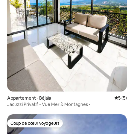
Appartement ⋅ Béjaïa
Évaluatio
5 (5)
Jacuzzi Privatif • Vue Mer & Montagnes •
Coup de cœur voyageurs
Coup de cœur voyageurs