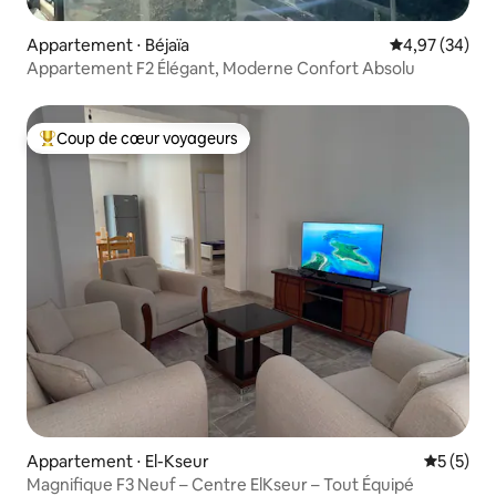
Appartement ⋅ Béjaïa
Évaluation mo
4,97 (34)
Appartement F2 Élégant, Moderne Confort Absolu
Coup de cœur voyageurs
Coups de cœur voyageurs les plus appréciés
Appartement ⋅ El-Kseur
Évaluatio
5 (5)
Magnifique F3 Neuf – Centre ElKseur – Tout Équipé