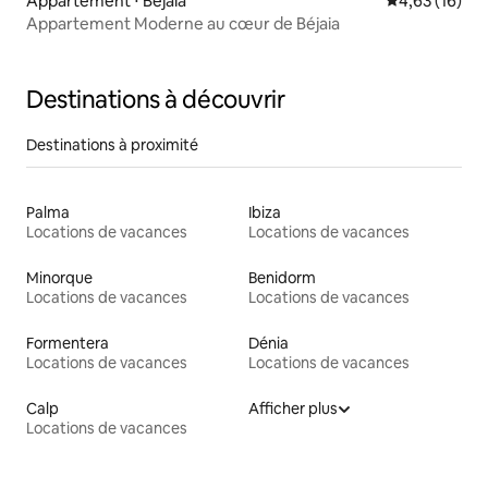
Appartement ⋅ Béjaïa
Évaluation mo
4,63 (16)
Appartement Moderne au cœur de Béjaia
Destinations à découvrir
Destinations à proximité
Palma
Ibiza
Locations de vacances
Locations de vacances
Minorque
Benidorm
Locations de vacances
Locations de vacances
Formentera
Dénia
Locations de vacances
Locations de vacances
Calp
Afficher plus
Locations de vacances