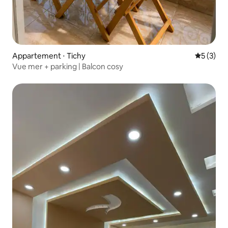
Appartement ⋅ Tichy
Évaluatio
5 (3)
Vue mer + parking | Balcon cosy