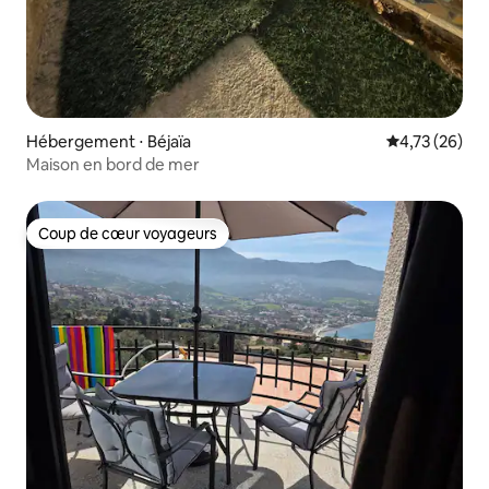
Hébergement ⋅ Béjaïa
Évaluation mo
4,73 (26)
Maison en bord de mer
Coup de cœur voyageurs
Coup de cœur voyageurs