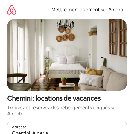
Aller
directement
Mettre mon logement sur Airbnb
au
contenu
Chemini : locations de vacances
Trouvez et réservez des hébergements uniques sur
Airbnb
Adresse
Lorsque les résultats s'affichent, utilisez les flèches vers le hau