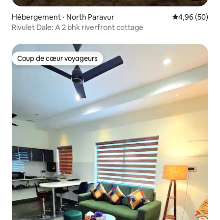
Hébergement ⋅ North Paravur
Évaluation mo
4,96 (50)
Rivulet Dale: A 2 bhk riverfront cottage
Coup de cœur voyageurs
Coup de cœur voyageurs