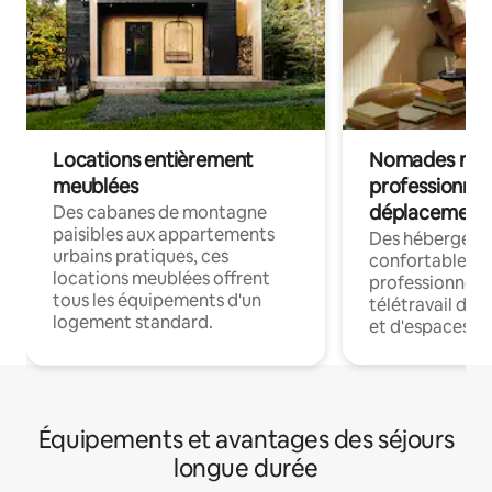
Locations entièrement
Nomades num
meublées
professionnel
déplacement
Des cabanes de montagne
paisibles aux appartements
Des hébergem
urbains pratiques, ces
confortables p
locations meublées offrent
professionnels
tous les équipements d'un
télétravail dis
logement standard.
et d'espaces de
Équipements et avantages des séjours
longue durée