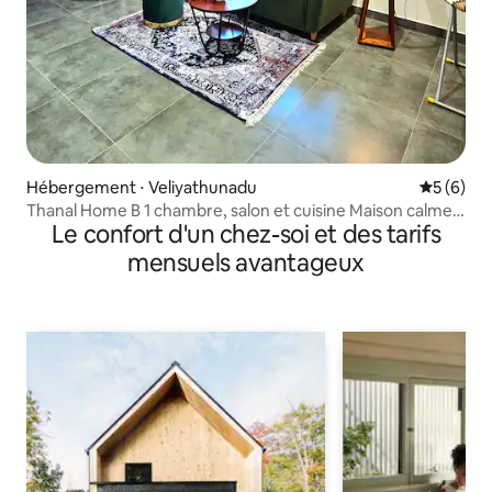
Hébergement ⋅ Veliyathunadu
Évaluatio
5 (6)
Thanal Home B 1 chambre, salon et cuisine Maison calme
Le confort d'un chez-soi et des tarifs
et confortable à la campagne
mensuels avantageux