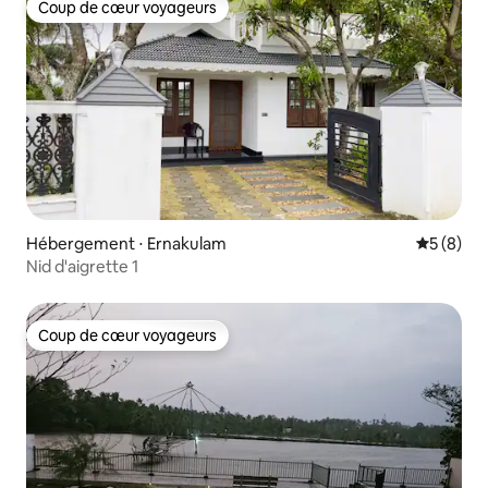
Coup de cœur voyageurs
Coup de cœur voyageurs
Hébergement ⋅ Ernakulam
Évaluatio
5 (8)
Nid d'aigrette 1
Coup de cœur voyageurs
Coup de cœur voyageurs