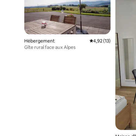
Hébergement
Évaluation moyenne su
4,92 (13)
Gîte rural face aux Alpes