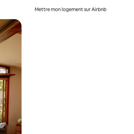
Mettre mon logement sur Airbnb
sant glisser.