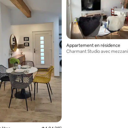
r la base de 13 commentaires : 4,92 sur 5
Appartement en résidence
Charmant Studio avec mezzan
pleine campagne