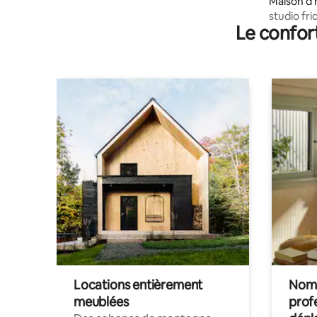
Maison d'
studio fri
Le confor
Locations entièrement
Noma
meublées
prof