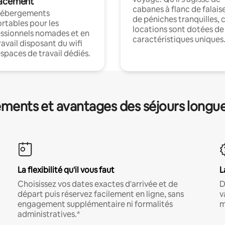
acement
cabanes à flanc de falais
hébergements
de péniches tranquilles, 
rtables pour les
locations sont dotées de
ssionnels nomades et en
caractéristiques uniques
ravail disposant du wifi
espaces de travail dédiés.
ments et avantages des séjours longu
La flexibilité qu'il vous faut
L
Choisissez vos dates exactes d'arrivée et de
D
départ puis réservez facilement en ligne, sans
v
engagement supplémentaire ni formalités
m
administratives.*