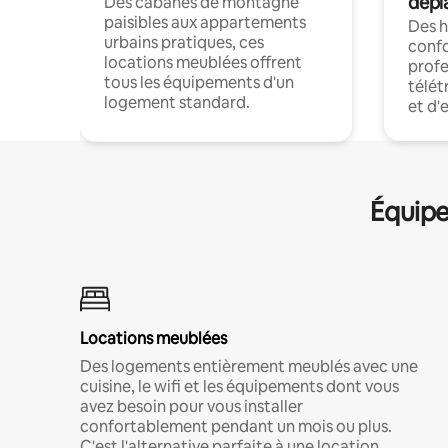
dépl
Des cabanes de montagne
paisibles aux appartements
Des 
urbains pratiques, ces
confo
locations meublées offrent
profe
tous les équipements d'un
télét
logement standard.
et d'
Équipe
Locations meublées
Des logements entièrement meublés avec une
cuisine, le wifi et les équipements dont vous
avez besoin pour vous installer
confortablement pendant un mois ou plus.
C'est l'alternative parfaite à une location