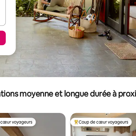
tions moyenne et longue durée à prox
 cœur voyageurs
Coup de cœur voyageurs
 cœur voyageurs
Coups de cœur voyageurs les p