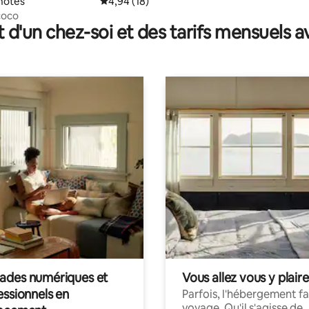
hôtes
Évaluation moyenne sur la base de 18 comme
4,94 (18)
coco
t d'un chez-soi et des tarifs mensuels 
des numériques et
Vous allez vous y plaire
essionnels en
Parfois, l'hébergement fai
voyage. Qu'il s'agisse de