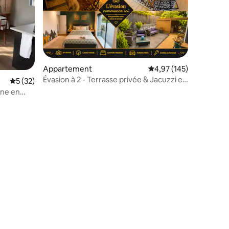
Appartement
Évaluation moyenne sur
4,97 (145)
Évasion à 2 - Terrasse privée & Jacuzzi en
Évaluation moyenne sur la base de 32 commentaires : 5 sur 5
5 (32)
option
ine en