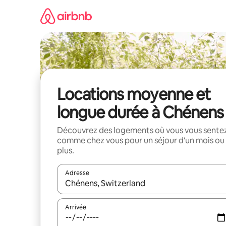
Aller
directement
au
contenu
Locations moyenne et
longue durée à Chénens
Découvrez des logements où vous vous sente
comme chez vous pour un séjour d'un mois ou
plus.
Adresse
Lorsque les résultats s'affichent, utilisez les flèc
Arrivée