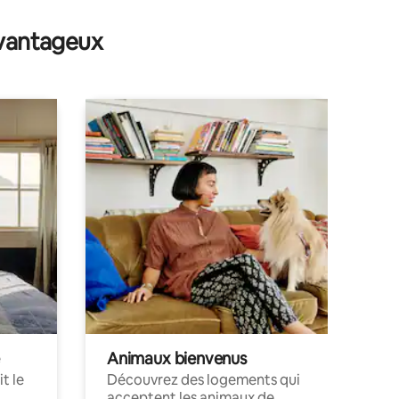
ntaires : 4,94 sur 5
avantageux
Animaux bienvenus
t le
Découvrez des logements qui
acceptent les animaux de