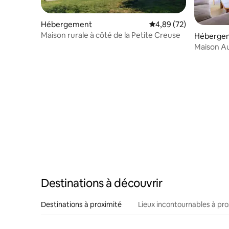
Hébergement
Évaluation moyenne sur
4,89 (72)
Maison rurale à côté de la Petite Creuse
Héberge
Maison Au
Destinations à découvrir
Destinations à proximité
Lieux incontournables à pro