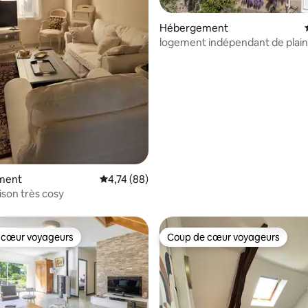
Hébergement
logement indépendant de plain
 sur la base de 12 commentaires : 5 sur 5
ment
Évaluation moyenne sur la base de 88 comme
4,74 (88)
ison très cosy
 cœur voyageurs
Coup de cœur voyageurs
 cœur voyageurs
Coup de cœur voyageurs