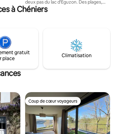
deux pas du lac d'Eguzon. Des plages,
ces à Chéniers
une étendue de 312 hectares d'eau pour
pêcher, naviguer ou skier, et des sentiers
pour faire le tour, de multiples activités
culturelles , artistiques et touristiques
(Gargilesse et sa chasse au trésor Terra
Aventura, passerelle himalayenne,
Crozant et ses ruines, Châteaubrun et
ses sculptures monumentales ...) :
ement gratuit
bienvenue au lac d'Eguzon.
Climatisation
r place
cances
Coup de cœur voyageurs
Coup de cœur voyageurs