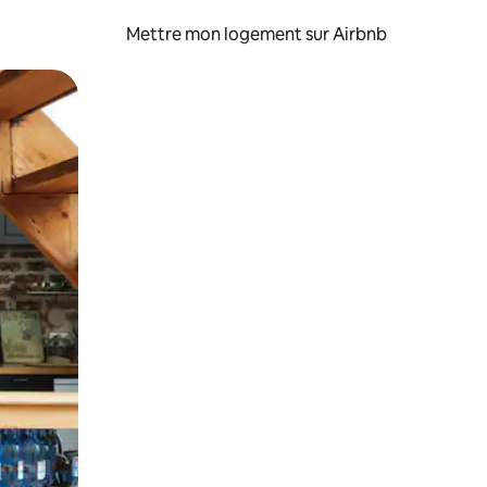
Mettre mon logement sur Airbnb
sant glisser.