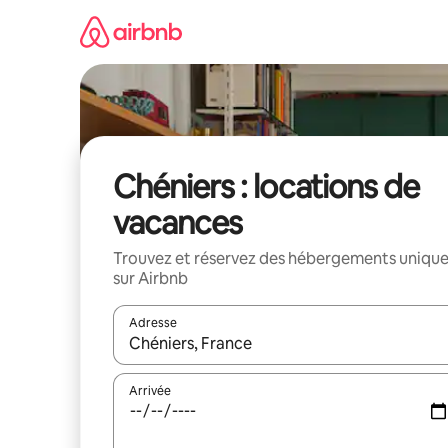
Aller
directement
au
contenu
Chéniers : locations de
vacances
Trouvez et réservez des hébergements uniqu
sur Airbnb
Adresse
Lorsque les résultats s'affichent, utilisez les flèc
Arrivée