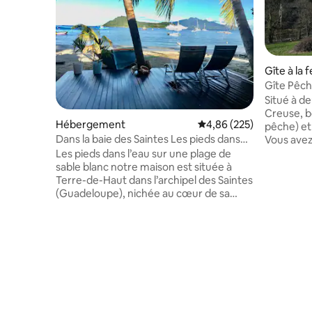
Gîte à la 
Gîte Pêche et Randonnées : Au Trois P'tis
Pois
Situé à deux pas du confluent de la
Creuse, bordant la r
Hébergement
Évaluation moyenne sur 
4,86 (225)
pêche) et
Dans la baie des Saintes Les pieds dans
Vous avez
l'eau
quelques 
Les pieds dans l’eau sur une plage de
d’une loc
sable blanc notre maison est située à
. Dans ce 
Terre-de-Haut dans l’archipel des Saintes
famille o
(Guadeloupe), nichée au cœur de sa
profiter 
merveilleuse baie et dans le quartier
ainsi du 
typique des pêcheurs de Fond de Curé.
Fresseline
Proche de toutes les commodités, nul
prépondéra
besoin de louer un véhicule pour vos
peintres p
courses ou pour aller à la plage, tout est
siècle.
sur place. La maison est d’une superficie
de 90 m2 en duplex avec une terrasse de
30 m2 sur la mer. Confort, calme et