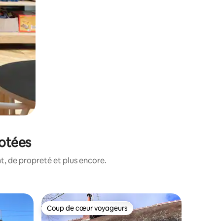
notées
, de propreté et plus encore.
Héberge
Coup de cœur voyageurs
Coup de
lus appréciés
Coup de cœur voyageurs
Coup de
Gîte Les