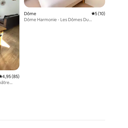
Dôme
Évaluation moyenne
5 (10)
Dôme Harmonie - Les Dômes Du
mmentaires : 5 sur 5
Maupuy
Évaluation moyenne sur la base de 85 commentaires : 4,95 sur 5
4,95 (85)
hâtre