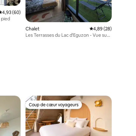
Évaluation moyenne sur la base de 60 commentaires : 4,93 sur 5
4,93 (60)
 pied
Chalet
Évaluation moyenne su
4,89 (28)
Les Terrasses du Lac d'Eguzon - Vue sur
le lac
ntaires : 4,74 sur 5
Coup de cœur voyageurs
Coup de cœur voyageurs