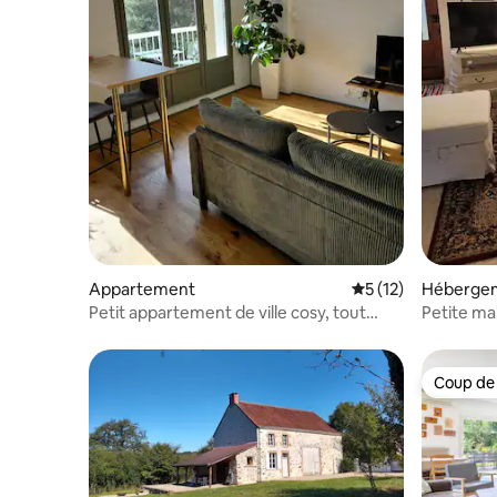
Appartement
Évaluation moyenne
5 (12)
Héberge
Petit appartement de ville cosy, tout
Petite ma
confort.
Coup de
Coup de