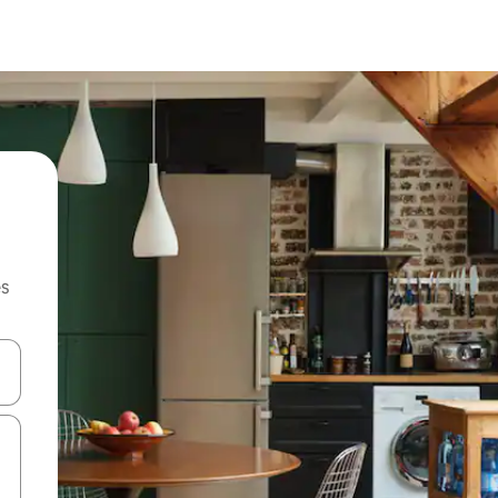
es
hes vers le haut et vers le bas pour les parcourir ou en appuyant et en fai