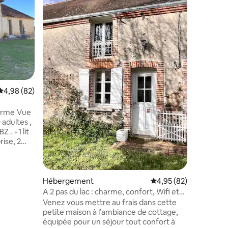
En pleine 
est situé 
Creuse. 
orange/ré
CHÂTEAU
taires : 4,93 sur 5
chaussée
mobilité 
équipée o
60 m²,sal
Évaluation moyenne sur la base de 82 commentaires : 4,98 sur 5
4,98 (82)
salon ave
personne
(lit 160 
me Vue
l'italien
e sur
u coeur du
Hébergement
Évaluation moyenne su
4,95 (82)
22 km du
A 2 pas du lac : charme, confort, Wifi et
utiques,
jardin
Venez vous mettre au frais dans cette
sur
petite maison à l’ambiance de cottage,
s de
équipée pour un séjour tout confort à