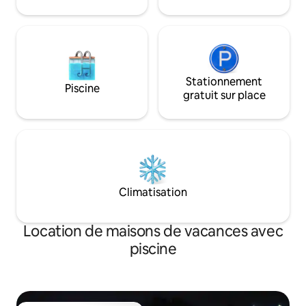
d'urgence majeure uniquement, la
Deux balcons bien
réparation prendra au maximum 2 à 4
travail dédié et wi
heures. Onduleur disponible pour les
des parcs technol
lumières et les ventilateurs.
OMR ✔ Power Bac
Stationnement
Piscine
gratuit sur place
Climatisation
Location de maisons de vacances avec
piscine