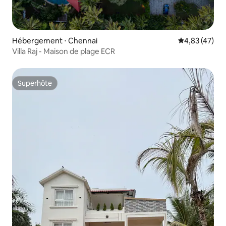
Hébergement ⋅ Chennai
Évaluation mo
4,83 (47)
Villa Raj - Maison de plage ECR
Superhôte
Superhôte