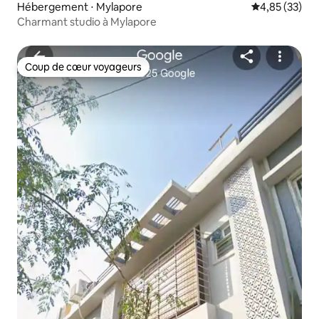
Hébergement ⋅ Mylapore
Évaluation mo
4,85 (33)
Charmant studio à Mylapore
Coup de cœur voyageurs
Coup de cœur voyageurs