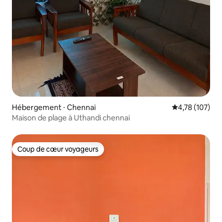
Hébergement ⋅ Chennai
Évaluation moy
4,78 (107)
Maison de plage à Uthandi chennai
Coup de cœur voyageurs
Coup de cœur voyageurs