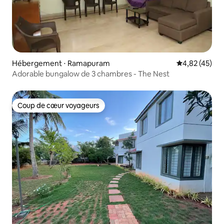
Hébergement ⋅ Ramapuram
Évaluation mo
4,82 (45)
Adorable bungalow de 3 chambres - The Nest
Coup de cœur voyageurs
Coup de cœur voyageurs