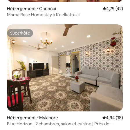
Hébergement ⋅ Chennai
Évaluation mo
4,79 (42)
Mama Rose Homestay à Keelkattalai
Superhôte
Superhôte
Hébergement ⋅ Mylapore
Évaluation mo
4,94 (18)
Blue Horizon | 2 chambres, salon et cuisine | Près de
Marina Beach | Mylapore