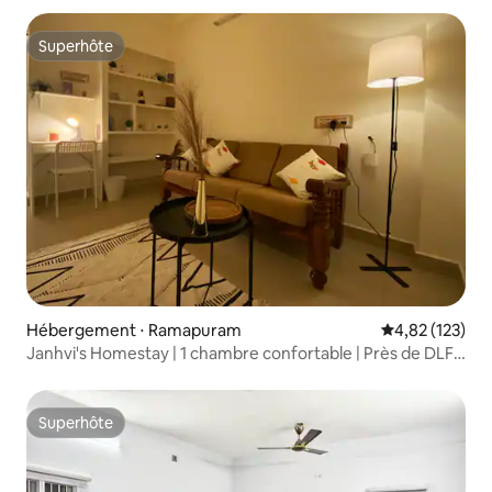
Superhôte
Superhôte
Hébergement ⋅ Ramapuram
Évaluation moy
4,82 (123)
Janhvi's Homestay | 1 chambre confortable | Près de DLF
et de l'aéroport
Superhôte
Superhôte