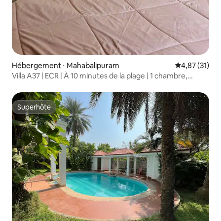
Hébergement ⋅ Mahabalipuram
Évaluation mo
4,87 (31)
Villa A37 | ECR | À 10 minutes de la plage | 1 chambre,
1 salon, 1 salle de bain
Superhôte
Superhôte