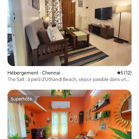
Hébergement ⋅ Chennai
Évaluation
5 (12)
The Salt : à pied d’Uthandi Beach, séjour paisible dans un
logement ECR
Superhôte
Superhôte