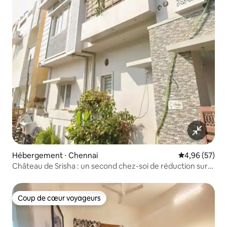
Hébergement ⋅ Chennai
Évaluation mo
4,96 (57)
Château de Srisha : un second chez-soi de réduction sur
les OMR
Coup de cœur voyageurs
Coup de cœur voyageurs