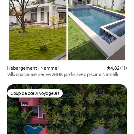
Hébergement ⋅ Nemmeli
Évaluation mo
4,82 (11)
Villa spacieuse neuve 2BHK jardin avec piscine Nemelli
Coup de cœur voyageurs
Coup de cœur voyageurs