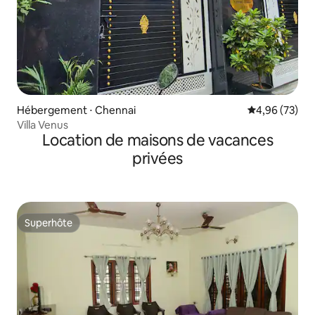
Hébergement ⋅ Chennai
Évaluation mo
4,96 (73)
Villa Venus
Location de maisons de vacances
privées
Superhôte
Superhôte