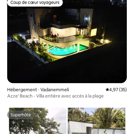
Coup de cœur voyageurs
Coup de cœur voyageurs
Hébergement ⋅ Vadanemmeli
Évaluation mo
4,97 (35)
Azze' Beach - Villa entière avec accès à la plage
Superhôte
Superhôte