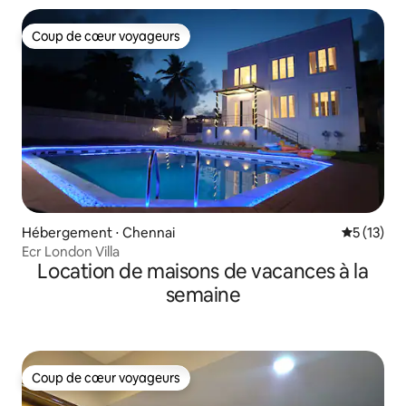
Coup de cœur voyageurs
Coup de cœur voyageurs
Hébergement ⋅ Chennai
Évaluation
5 (13)
Ecr London Villa
Location de maisons de vacances à la
semaine
Coup de cœur voyageurs
Coup de cœur voyageurs