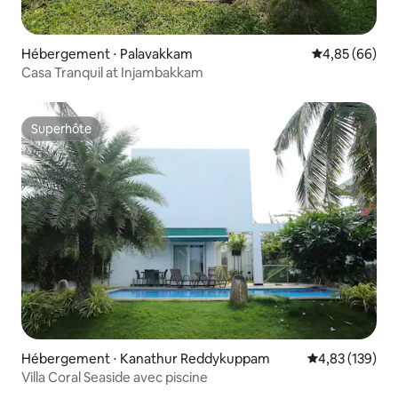
Hébergement ⋅ Palavakkam
Évaluation mo
4,85 (66)
Casa Tranquil at Injambakkam
Superhôte
Superhôte
Hébergement ⋅ Kanathur Reddykuppam
Évaluation moy
4,83 (139)
Villa Coral Seaside avec piscine