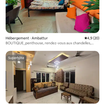
Hébergement ⋅ Ambattur
Évaluation m
4,9 (20)
BOUTIQUE_penthouse, rendez-vous aux chandelles,
parking gratuit
Superhôte
Superhôte