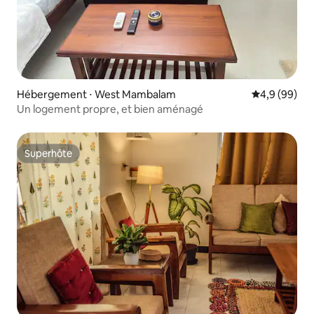
Hébergement ⋅ West Mambalam
Évaluation m
4,9 (99)
Un logement propre, et bien aménagé
Superhôte
Superhôte