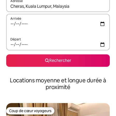
Adresse
Lorsque les résultats s'affichent, utilisez les flèches vers le hau
Arrivée
Départ
Rechercher
Locations moyenne et longue durée à
proximité
Coup de cœur voyageurs
Coup de cœur voyageurs