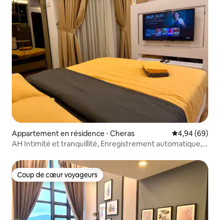
Appartement en résidence ⋅ Cheras
Évaluation mo
4,94 (69)
AH Intimité et tranquillité, Enregistrement automatique,
Filtre à eau, Balcon, Wifi haut débit gratuit, Netflix, 1 place
de parking
Coup de cœur voyageurs
Coup de cœur voyageurs