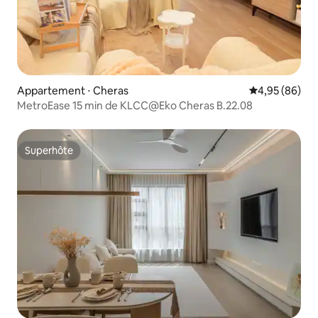
Appartement ⋅ Cheras
Évaluation mo
4,95 (86)
MetroEase 15 min de KLCC@Eko Cheras B.22.08
Superhôte
Superhôte