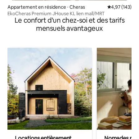
Appartement en résidence ⋅ Cheras
Évaluation moy
4,97 (143)
EkoCheras Premium JHouse KL lien mall/MRT
Le confort d'un chez-soi et des tarifs
mensuels avantageux
Locations entièrement
Nomades num