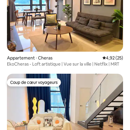
Appartement ⋅ Cheras
Évaluation mo
4,92 (25)
EkoCheras - Loft artistique | Vue sur la ville | Netflix | MRT
Coup de cœur voyageurs
Coup de cœur voyageurs