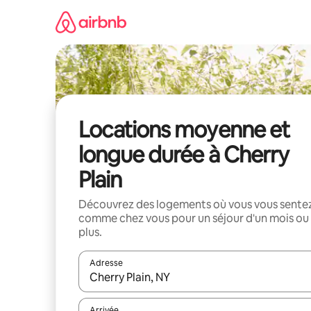
Aller
directement
au
contenu
Locations moyenne et
longue durée à Cherry
Plain
Découvrez des logements où vous vous sente
comme chez vous pour un séjour d'un mois ou
plus.
Adresse
Lorsque les résultats s'affichent, utilisez les flèc
Arrivée