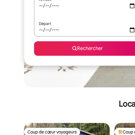
Départ
Rechercher
Loca
Coup de cœur voyageurs
Coup 
Coup de cœur voyageurs
Coups de