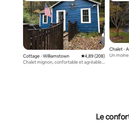
Chalet ⋅ A
Un moine
Cottage ⋅ Williamstown
Évaluation moyenne sur 
4,89 (208)
Chalet mignon, confortable et agréable
dans les Berkshires
Le confor