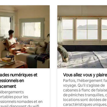
des numériques et
Vous allez vous y plaire
essionnels en
Parfois, l'hébergement fai
voyage. Qu'il s'agisse de
acement
cabanes à flanc de falais
hébergements
de péniches tranquilles, 
rtables pour les
locations sont dotées de
ssionnels nomades et en
caractéristiques uniques
ravail disposant du wifi