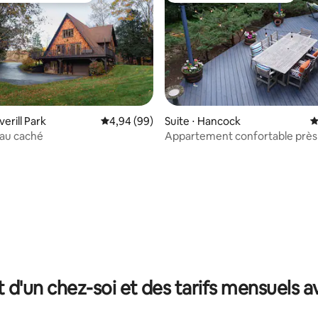
verill Park
Évaluation moyenne sur la base de 99 commen
4,94 (99)
Suite ⋅ Hancock
É
au caché
Appartement confortable près
la base de 208 commentaires : 4,89 sur 5
Peak
t d'un chez-soi et des tarifs mensuels 