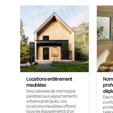
Locations entièrement
Noma
meublées
prof
dépl
Des cabanes de montagne
paisibles aux appartements
Des 
urbains pratiques, ces
confo
locations meublées offrent
profe
tous les équipements d'un
télét