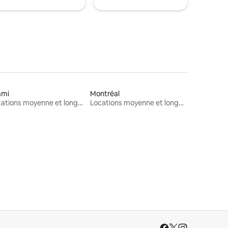
ami
Montréal
Locations moyenne et longue durée
Locations moyenne et longue durée