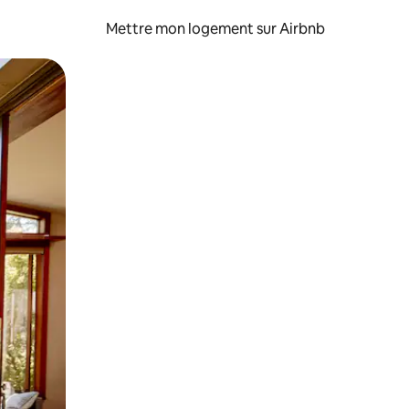
Mettre mon logement sur Airbnb
sant glisser.