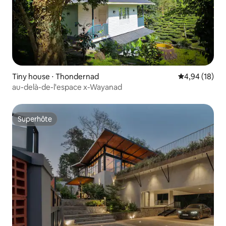
Tiny house ⋅ Thondernad
Évaluation mo
4,94 (18)
au-delà-de-l'espace x-Wayanad
Superhôte
Superhôte