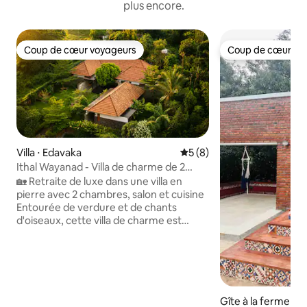
plus encore.
Coup de cœur voyageurs
Coup de cœur vo
Coup de cœur voyageurs
Coup de cœur vo
Villa ⋅ Edavaka
Évaluation moyenne sur la 
5 (8)
Ithal Wayanad - Villa de charme de 2
chambres, salon et cuisine
🏡 Retraite de luxe dans une villa en
pierre avec 2 chambres, salon et cuisine
Entourée de verdure et de chants
d'oiseaux, cette villa de charme est
parfaite pour 😍 une escapade sereine à
Wayanad. ✨ Points forts de la villa haut
de gamme • 🛏️ Deux chambres
principales spacieuses • 💤 Linge de lit de
qualité supérieure avec des couettes
douillettes pour un sommeil reposant •
Gîte à la ferme ⋅ 