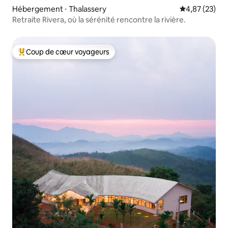
Hébergement ⋅ Thalassery
Évaluation mo
4,87 (23)
Retraite Rivera, où la sérénité rencontre la rivière.
Coup de cœur voyageurs
Coups de cœur voyageurs les plus appréciés