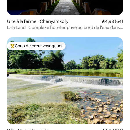
Gîte à la ferme ⋅ Cheriyamkolly
Évaluation mo
4,98 (64)
Lala Land | Complexe hôtelier privé au bord de l'eau dans
une ferme historique
Coup de cœur voyageurs
Coups de cœur voyageurs les plus appréciés