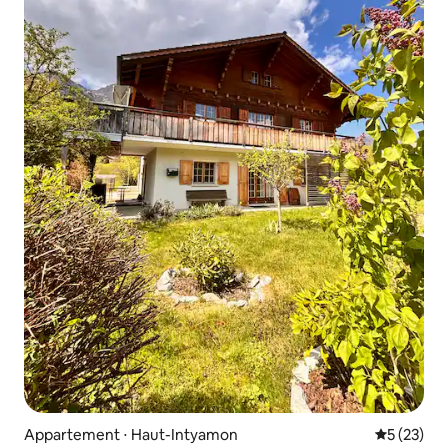
Appartement ⋅ Haut-Intyamon
Évaluation
5 (23)