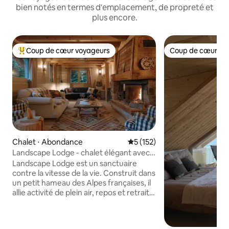
bien notés en termes d'emplacement, de propreté et
plus encore.
Coup de cœur voyageurs
Coup de cœur vo
Coups de cœur voyageurs les plus appréciés
Coup de cœur vo
Chalet ⋅ Abondance
Évaluation moyenne sur la ba
5 (152)
Landscape Lodge - chalet élégant avec
vue imprenable
Landscape Lodge est un sanctuaire
contre la vitesse de la vie. Construit dans
un petit hameau des Alpes françaises, il
allie activité de plein air, repos et retraite.
Ses intérieurs combinent des finitions
élégantes et modernes avec des
touches uniques et traditionnelles. Les