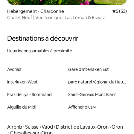
Hébergement ⋅ Chardonne
Évaluation
5 (53)
Chalet Neuf | Vue Iconique: Lac Léman & Riviera
Destinations à découvrir
Lieux incontournables à proximité
Avoriaz
Gare d'Interlaken Est
Interlaken West
parc naturel régional du Haut-Jura
Praz de Lys - Sommand
Saint-Gervais Mont Blanc
Aiguille du Midi
Afficher plus
Airbnb
Suisse
Vaud
District de Lavaux-Oron
Oron
Chesalles-sur-Oron