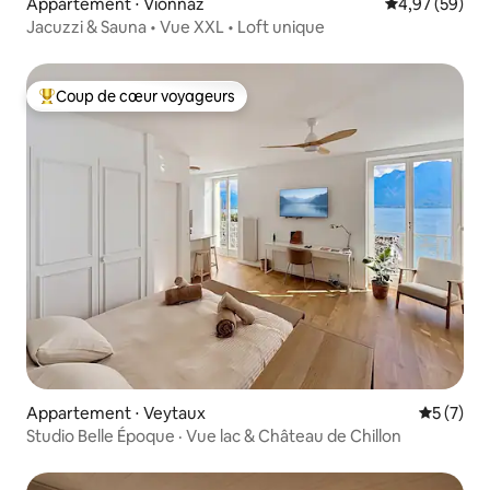
Appartement ⋅ Vionnaz
Évaluation mo
4,97 (59)
Jacuzzi & Sauna • Vue XXL • Loft unique
Coup de cœur voyageurs
Coups de cœur voyageurs les plus appréciés
Appartement ⋅ Veytaux
Évaluatio
5 (7)
Studio Belle Époque · Vue lac & Château de Chillon