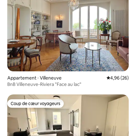
Appartement ⋅ Villeneuve
Évaluation mo
4,96 (26)
BnB Villeneuve-Riviera "Face au lac"
Coup de cœur voyageurs
Coup de cœur voyageurs