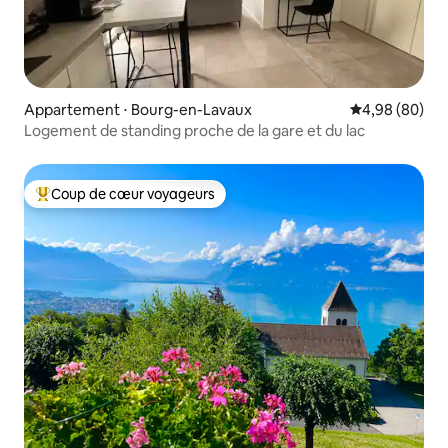
Appartement ⋅ Bourg-en-Lavaux
Évaluation mo
4,98 (80)
Logement de standing proche de la gare et du lac
Coup de cœur voyageurs
Coups de cœur voyageurs les plus appréciés