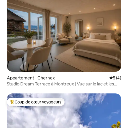
Appartement ⋅ Chernex
Évaluatio
5 (4)
Studio Dream Terrace à Montreux | Vue sur le lac et les
Alpes
Coup de cœur voyageurs
Coups de cœur voyageurs les plus appréciés