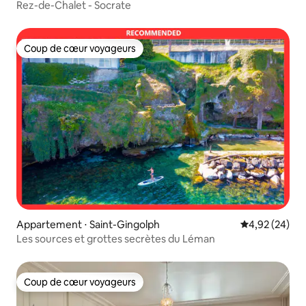
Rez-de-Chalet - Socrate
Coup de cœur voyageurs
Coup de cœur voyageurs
Appartement ⋅ Saint-Gingolph
Évaluation mo
4,92 (24)
Les sources et grottes secrètes du Léman
Coup de cœur voyageurs
Coup de cœur voyageurs