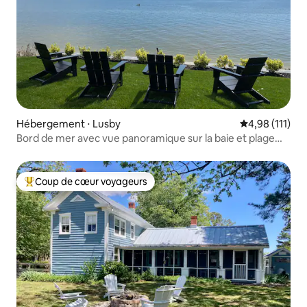
Hébergement ⋅ Lusby
Évaluation moy
4,98 (111)
Bord de mer avec vue panoramique sur la baie et plage
privée
Coup de cœur voyageurs
Coups de cœur voyageurs les plus appréciés