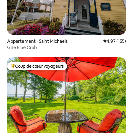
Appartement ⋅ Saint Michaels
Évaluation moy
4,97 (155)
Gîte Blue Crab
Coup de cœur voyageurs
Coups de cœur voyageurs les plus appréciés