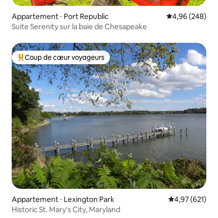
Appartement ⋅ Port Republic
Évaluation moy
4,96 (248)
Suite Serenity sur la baie de Chesapeake
Coup de cœur voyageurs
Coups de cœur voyageurs les plus appréciés
Appartement ⋅ Lexington Park
Évaluation moy
4,97 (621)
Historic St. Mary's City, Maryland