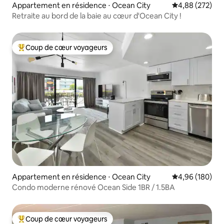
Appartement en résidence ⋅ Ocean City
Évaluation moy
4,88 (272)
Retraite au bord de la baie au cœur d'Ocean City !
Coup de cœur voyageurs
Coups de cœur voyageurs les plus appréciés
Appartement en résidence ⋅ Ocean City
Évaluation moy
4,96 (180)
Condo moderne rénové Ocean Side 1BR / 1.5BA
Coup de cœur voyageurs
Coups de cœur voyageurs les plus appréciés