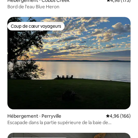
Hébergement ⋅ Cobbs Creek
Évaluation moy
4,98 (173)
Bord de l'eau Blue Heron
Coup de cœur voyageurs
Coup de cœur voyageurs
Hébergement ⋅ Perryville
Évaluation moy
4,96 (166)
Escapade dans la partie supérieure de la baie de
Chesapeake