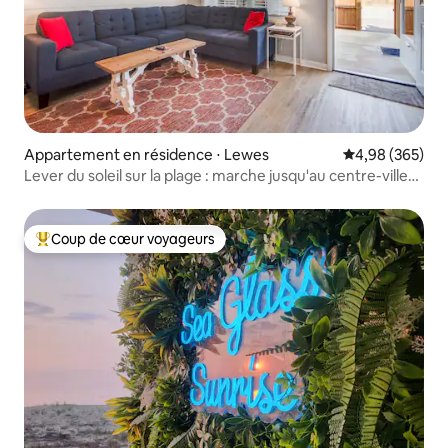
Appartement en résidence ⋅ Lewes
Évaluation moy
4,98 (365)
Lever du soleil sur la plage : marche jusqu'au centre-ville
et à Lewes Beach
Coup de cœur voyageurs
Coups de cœur voyageurs les plus appréciés