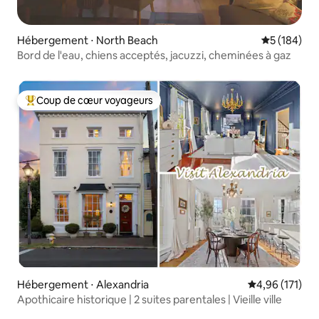
Hébergement ⋅ North Beach
Évaluation 
5 (184)
Bord de l'eau, chiens acceptés, jacuzzi, cheminées à gaz
Coup de cœur voyageurs
Coups de cœur voyageurs les plus appréciés
Hébergement ⋅ Alexandria
Évaluation moy
4,96 (171)
Apothicaire historique | 2 suites parentales | Vieille ville