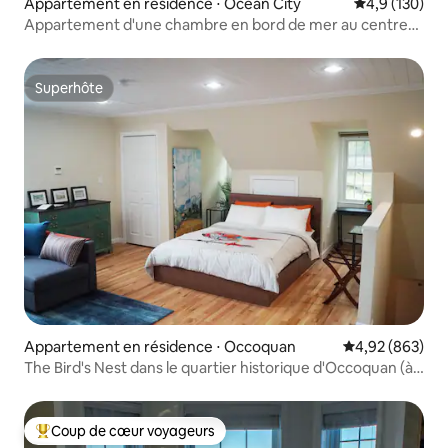
Appartement en résidence ⋅ Ocean City
Évaluation mo
4,9 (130)
Appartement d'une chambre en bord de mer au centre-
ville
Superhôte
Superhôte
Appartement en résidence ⋅ Occoquan
Évaluation moy
4,92 (863)
The Bird's Nest dans le quartier historique d'Occoquan (à
quelques minutes de Washington)
Coup de cœur voyageurs
Coups de cœur voyageurs les plus appréciés