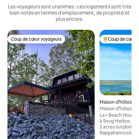
Les voyageurs sont unanimes : ces logements sont très
bien notés en termes d'emplacement, de propreté et
plus encore.
Coup de cœur voyageurs
Coup de cœur 
Coup de cœur voyageurs
Coups de cœur vo
Maison d'hôtes ⋅ 
Maison d'hôtes Wat
Rappahannock
La « Beach House »
à Snug Harbor, un
2 acres surplomban
Rappahannock et l
Chesapeake. Parfa