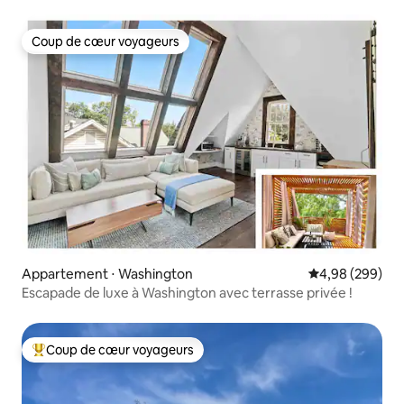
Coup de cœur voyageurs
Coup de cœur voyageurs
Appartement ⋅ Washington
Évaluation moy
4,98 (299)
Escapade de luxe à Washington avec terrasse privée !
Coup de cœur voyageurs
Coups de cœur voyageurs les plus appréciés