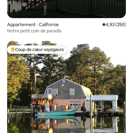
Appartement ⋅ Californie
Évaluation moy
4,93 (250)
Notre petit coin de paradis
Coup de cœur voyageurs
Coups de cœur voyageurs les plus appréciés