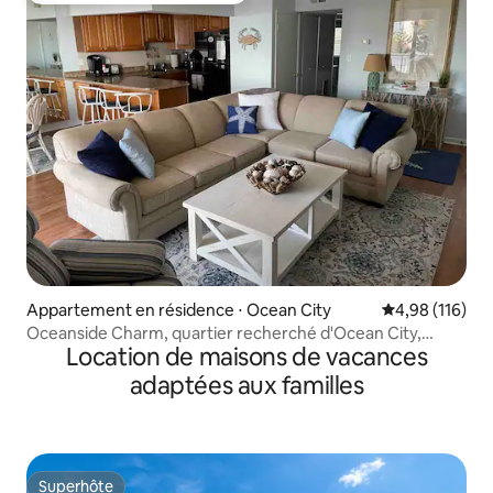
Appartement en résidence ⋅ Ocean City
Évaluation moy
4,98 (116)
Oceanside Charm, quartier recherché d'Ocean City,
Location de maisons de vacances
Maryland
adaptées aux familles
Superhôte