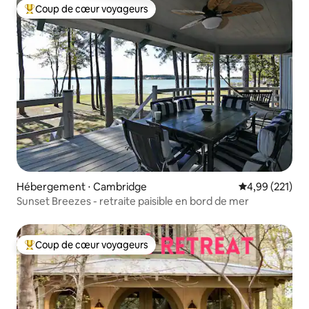
Coup de cœur voyageurs
Coups de cœur voyageurs les plus appréciés
Hébergement ⋅ Cambridge
Évaluation moy
4,99 (221)
Sunset Breezes - retraite paisible en bord de mer
Coup de cœur voyageurs
Coups de cœur voyageurs les plus appréciés