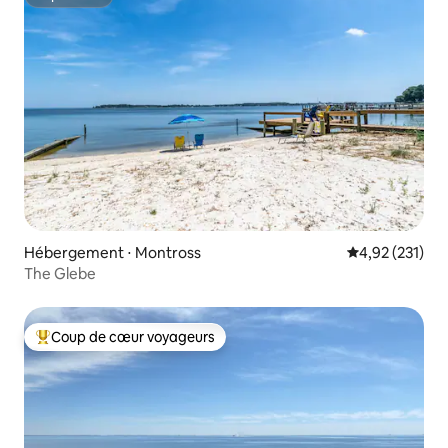
Superhôte
Hébergement ⋅ Montross
Évaluation moy
4,92 (231)
The Glebe
Coup de cœur voyageurs
Coups de cœur voyageurs les plus appréciés