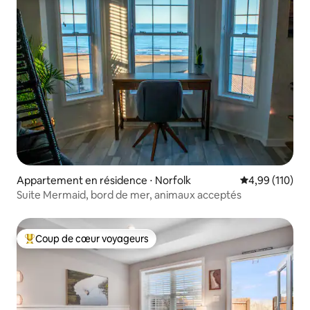
Appartement en résidence ⋅ Norfolk
Évaluation moy
4,99 (110)
Suite Mermaid, bord de mer, animaux acceptés
Coup de cœur voyageurs
Coups de cœur voyageurs les plus appréciés