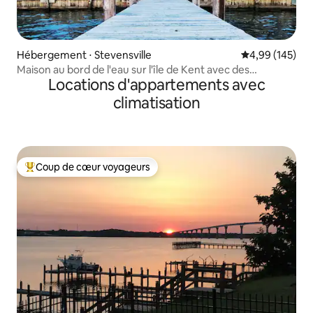
Hébergement ⋅ Stevensville
Évaluation moy
4,99 (145)
Maison au bord de l'eau sur l'île de Kent avec des
Locations d'appartements avec
couchers de soleil incroyables
climatisation
Coup de cœur voyageurs
Coups de cœur voyageurs les plus appréciés