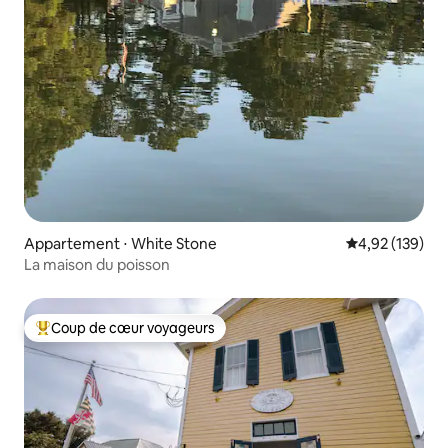
Appartement ⋅ White Stone
Évaluation moy
4,92 (139)
La maison du poisson
Coup de cœur voyageurs
Coups de cœur voyageurs les plus appréciés