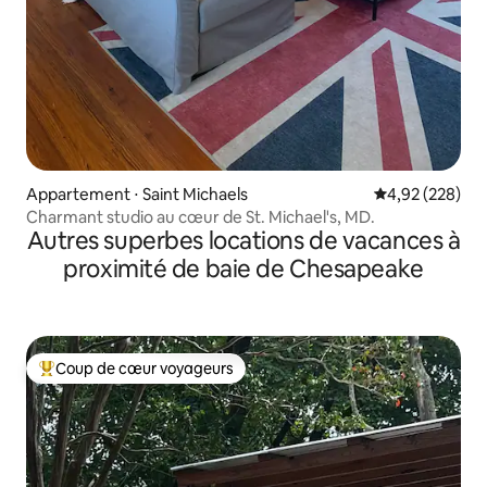
Appartement ⋅ Saint Michaels
Évaluation moy
4,92 (228)
Charmant studio au cœur de St. Michael's, MD.
Autres superbes locations de vacances à
proximité de baie de Chesapeake
Coup de cœur voyageurs
Coups de cœur voyageurs les plus appréciés