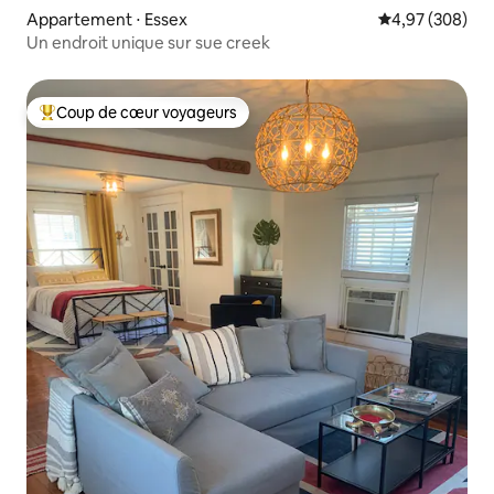
Appartement ⋅ Essex
Évaluation moy
4,97 (308)
Un endroit unique sur sue creek
Coup de cœur voyageurs
Coups de cœur voyageurs les plus appréciés