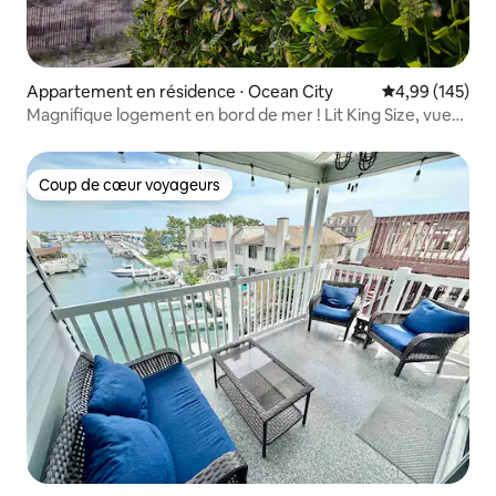
Appartement en résidence ⋅ Ocean City
Évaluation moy
4,99 (145)
Magnifique logement en bord de mer ! Lit King Size, vue
directe sur l'océan !
Coup de cœur voyageurs
Coup de cœur voyageurs