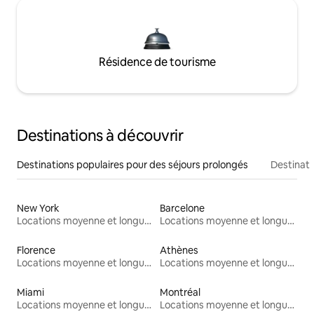
Résidence de tourisme
Destinations à découvrir
Destinations populaires pour des séjours prolongés
Destinati
New York
Barcelone
Locations moyenne et longue durée
Locations moyenne et longue durée
Florence
Athènes
Locations moyenne et longue durée
Locations moyenne et longue durée
Miami
Montréal
Locations moyenne et longue durée
Locations moyenne et longue durée