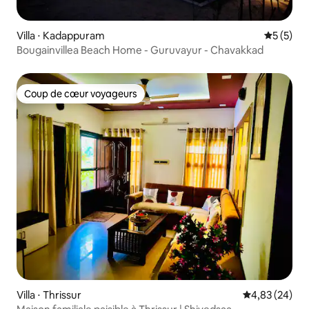
Villa ⋅ Kadappuram
Évaluatio
5 (5)
Bougainvillea Beach Home - Guruvayur - Chavakkad
Coup de cœur voyageurs
Coup de cœur voyageurs
Villa ⋅ Thrissur
Évaluation mo
4,83 (24)