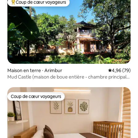
Coup de cœur voyageurs
Coups de cœur voyageurs les plus appréciés
Maison en terre ⋅ Arimbur
Évaluation mo
4,96 (79)
Mud Castle (maison de boue entière - chambre principale
climatisée)
Coup de cœur voyageurs
Coup de cœur voyageurs