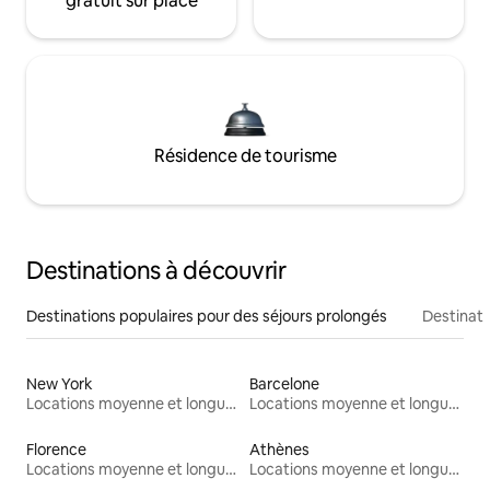
gratuit sur place
Résidence de tourisme
Destinations à découvrir
Destinations populaires pour des séjours prolongés
Destinati
New York
Barcelone
Locations moyenne et longue durée
Locations moyenne et longue durée
Florence
Athènes
Locations moyenne et longue durée
Locations moyenne et longue durée