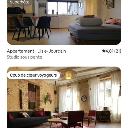
Superhôte
Superhôte
Appartement ⋅ L'Isle-Jourdain
Évaluation mo
4,81 (21)
Studio sous pente
Coup de cœur voyageurs
Coup de cœur voyageurs