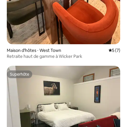
Maison d'hôtes ⋅ West Town
Évaluatio
5 (7)
Retraite haut de gamme à Wicker Park
Superhôte
Superhôte