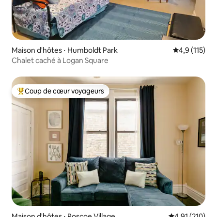
Maison d'hôtes ⋅ Humboldt Park
Évaluation mo
4,9 (115)
Chalet caché à Logan Square
Coup de cœur voyageurs
Coups de cœur voyageurs les plus appréciés
Maison d'hôtes ⋅ Roscoe Village
Évaluation moy
4,91 (210)