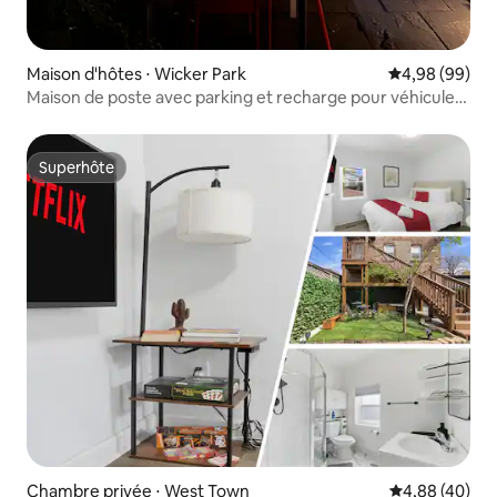
Maison d'hôtes ⋅ Wicker Park
Évaluation mo
4,98 (99)
Maison de poste avec parking et recharge pour véhicules
électriques
Superhôte
Superhôte
Chambre privée ⋅ West Town
Évaluation mo
4,88 (40)