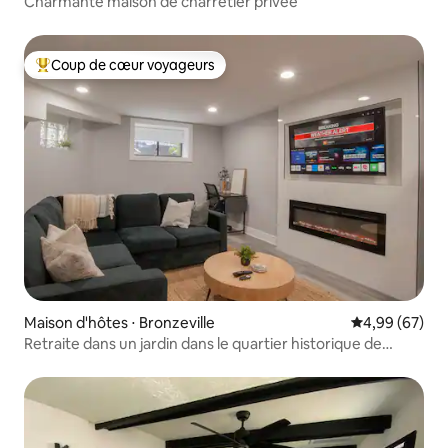
Charmante maison de charretier privée
Coup de cœur voyageurs
Coups de cœur voyageurs les plus appréciés
Maison d'hôtes ⋅ Bronzeville
Évaluation mo
4,99 (67)
Retraite dans un jardin dans le quartier historique de
Bronzeville