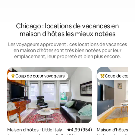
Chicago : locations de vacances en
maison d'hôtes les mieux notées
Les voyageurs approuvent : ces locations de vacances
en maison d'hôtes sont très bien notées pour leur
emplacement, leur propreté et bien plus encore.
Coup de cœur voyageurs
Coup de cœur 
Coups de cœur voyageurs les plus appréciés
Coups de cœur vo
Maison d'hôtes ⋅ Little Italy
Évaluation moyenne sur la base 
4,99 (954)
Maison d'hôtes ⋅ 