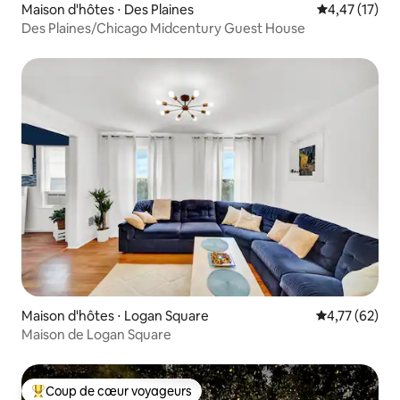
Maison d'hôtes ⋅ Des Plaines
Évaluation mo
4,47 (17)
Des Plaines/Chicago Midcentury Guest House
Maison d'hôtes ⋅ Logan Square
Évaluation mo
4,77 (62)
Maison de Logan Square
Coup de cœur voyageurs
Coups de cœur voyageurs les plus appréciés