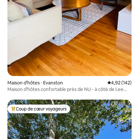
Maison d'hôtes ⋅ Evanston
Évaluation moy
4,92 (142)
Maison d'hôtes confortable près de NU - à côté de Lee
Street Beach
Coup de cœur voyageurs
Coups de cœur voyageurs les plus appréciés