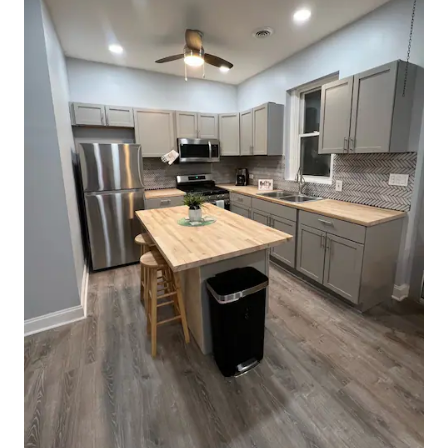
les rues bordées d'arbres de la Petite
Italie jusqu'aux restaurants de toutes
sortes. Les recommandations de l'hôte
incluent Rosebud pour la cuisine
italienne classique et la cuisine asiatique
sur Taylor Street. Promenez-vous dans
le parc Garibaldi à quelques pas, ou dans
le parc Arrigo à un pâté de maisons.