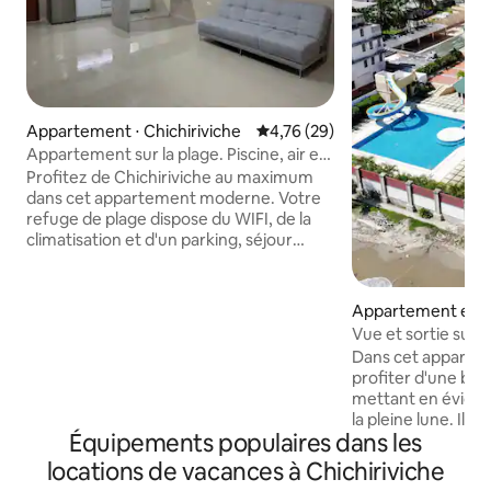
Appartement ⋅ Chichiriviche
Évaluation moyenne sur la base
4,76 (29)
Appartement sur la plage. Piscine, air et
Wi-Fi.
Profitez de Chichiriviche au maximum
dans cet appartement moderne. Votre
refuge de plage dispose du WIFI, de la
climatisation et d'un parking, séjour
confortable et connecté. Détendez-
vous dans la piscine et dormez dans un
lit Queen. De plus, le canapé-lit et le
Appartement en ré
matelas gonflable vous permettent
hiriviche
Vue et sortie sur l
d'accueillir jusqu'à 6 personnes.
@Albufera_Turis
Dans cet apparte
L'appartement est équipé d'une cuisine,
profiter d'une bell
d'un réfrigérateur et de tout ce dont
mettant en évidenc
vous avez besoin. Surveillance et
la pleine lune. Il d
installation électrique. Vivez des
Équipements populaires dans les
couvert pour un vé
vacances inoubliables où le confort est
pour sortir vers le
locations de vacances à Chichiriviche
une priorité. Réservez dès maintenant
vous pouvez prend
et vivez l'expérience !