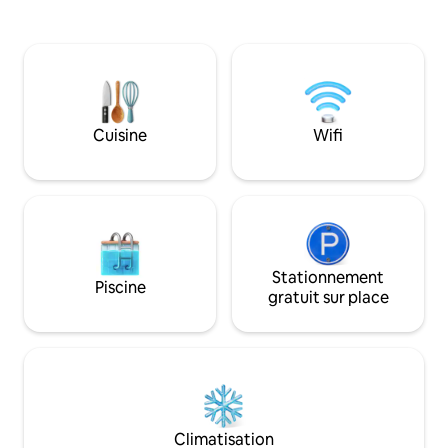
avoir à déplacer votre vé
également d'une p
et de grils pour qu
profiter au maxim
Situé à quelques 
front de mer et de
où se concentre t
Cuisine
Wifi
ville de Chichirivic
Stationnement
Piscine
gratuit sur place
Climatisation