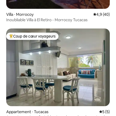
Villa ⋅ Morrocoy
Évaluation m
4,9 (40)
Inoubliable Villa à El Retiro - Morrocoy Tucacas
Coup de cœur voyageurs
Coups de cœur voyageurs les plus appréciés
Appartement ⋅ Tucacas
Évaluatio
5 (5)