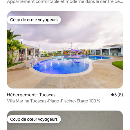
Appartement confortable et moderne dans le centre de
Tucacas
Coup de cœur voyageurs
Coup de cœur voyageurs
Hébergement ⋅ Tucacas
Évaluatio
5 (8)
Villa Marina Tucacas•Plage•Piscine•Étage 100 %
Coup de cœur voyageurs
Coup de cœur voyageurs