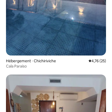
Hébergement ⋅ Chichiriviche
Évaluation mo
4,76 (25)
Cala Paraíso