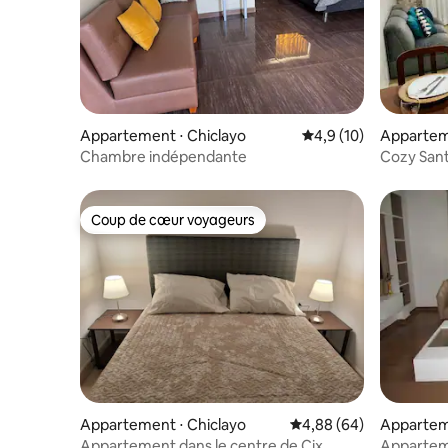
Appartement ⋅ Chiclayo
Évaluation moyenne s
4,9 (10)
Apparteme
Chambre indépendante
Cozy Sant
Coup de cœur voyageurs
Coup de cœur voyageurs
Appartement ⋅ Chiclayo
Évaluation moyenne sur
4,88 (64)
Apparteme
Appartement dans le centre de Cix
Apparteme