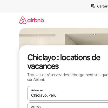
Aller
Certai
directement
au
contenu
Chiclayo : locations de
vacances
Trouvez et réservez des hébergements uniqu
sur Airbnb
Adresse
Lorsque les résultats s'affichent, utilisez les flèc
Arrivée