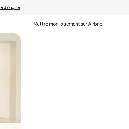
ue d'origine
Mettre mon logement sur Airbnb
sant glisser.