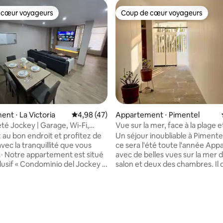
 cœur voyageurs
Coup de cœur voyageurs
 cœur voyageurs
Coup de cœur voyageurs
nt ⋅ La Victoria
Évaluation moyenne sur la base de 47 comme
4,98 (47)
Appartement ⋅ Pimentel
té Jockey | Garage, Wi-Fi,
Vue sur la mer, face à la plage et
4 h/24 et 7 j/7
promenade.
 au bon endroit et profitez de
Un séjour inoubliable à Pimentel En 202
vec la tranquillité que vous
ce sera l'été toute l'année Appartement
situé
avec de belles vues sur la mer d
lusif « Condominio del Jockey »,
salon et deux des chambres. Il 
le plus sûr et le plus prisé de la
d'une cuisine complète, d'un e
vous profiterez d'un
buanderie et d'une chambre de
ement contrôlé avec un
Le bâtiment dispose d'un servi
 la base de 69 commentaires : 4,99 sur 5
 clôturé, des caméras et une
conciergerie 24 h/24 et d'un pa
ivée 24 heures sur 24 🛡️. C'est
gratuit pour une voiture. Le quartier est
déal pour les familles, les
résidentiel et très calme. Vous