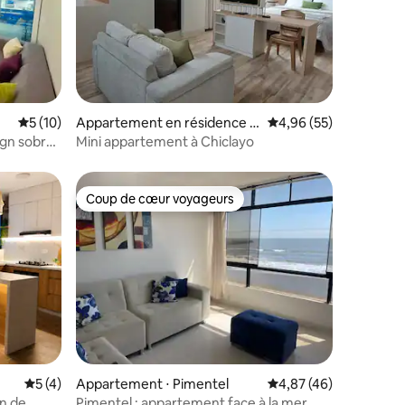
ntaires : 4,85 sur 5
Évaluation moyenne sur la base de 10 commentaires : 5 sur 5
5 (10)
Appartement en résidence ⋅
Évaluation moyenne su
4,96 (55)
Chiclayo
gn sobre
Mini appartement à Chiclayo
Coup de cœur voyageurs
Coup de cœur voyageurs
mmentaires : 5 sur 5
Évaluation moyenne sur la base de 4 commentaires : 5 sur 5
5 (4)
Appartement ⋅ Pimentel
Évaluation moyenne su
4,87 (46)
on de
Pimentel : appartement face à la mer,