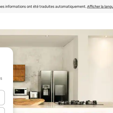
nes informations ont été traduites automatiquement. 
Afficher la lang
es
hes vers le haut et vers le bas pour les parcourir ou en appuyant et en fai