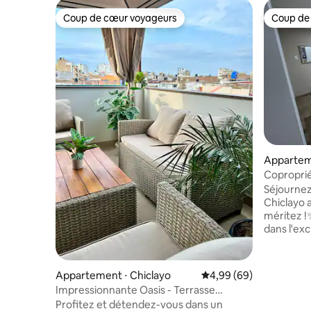
Coup de cœur voyageurs
Coup de
Coup de cœur voyageurs
Coup de
Apparteme
Coproprié
sécurité 2
Séjournez
Chiclayo a
méritez !✨ Notre appartement est 
dans l'exc
le secteur 
zone, où 
environn
Appartement ⋅ Chiclayo
Évaluation moyenne sur
4,99 (69)
périmètre
Impressionnante Oasis - Terrasse
sécurité pr
exclusive
Profitez et détendez-vous dans un
l'espace i