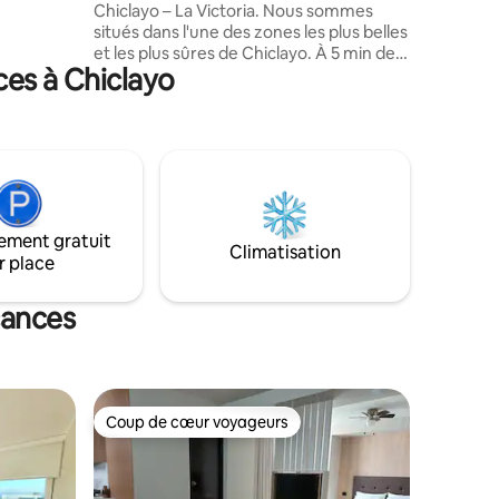
Chiclayo – La Victoria. Nous sommes
omenade
situés dans l'une des zones les plus belles
la plage.
et les plus sûres de Chiclayo. À 5 min de
 à pied du
ces à Chiclayo
l'aéroport, du centre commercial Real
Plaza et du centre-ville, à 2 pâtés de
maisons du Jockey Club et à quelques
pas du Smart fit et des meilleurs
restaurants. Nous avons dans la chambre
un lit Drimer QUEEN. Vous aurez accès
au Wi-Fi, dans le salon, nous avons une
télévision intelligente et Netflix. La
ement gratuit
cuisine équipée et la vaisselle complète.
Climatisation
r place
Nous t'attendons !
cances
Coup de cœur voyageurs
Coup de cœur voyageurs