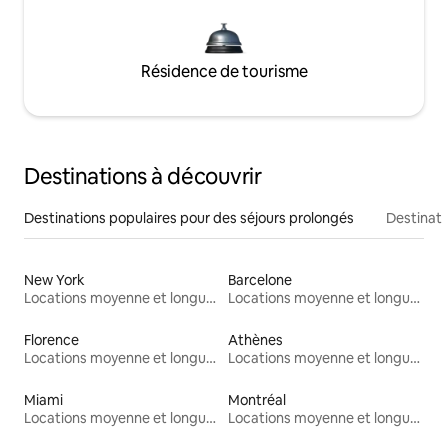
Résidence de tourisme
Destinations à découvrir
Destinations populaires pour des séjours prolongés
Destinati
New York
Barcelone
Locations moyenne et longue durée
Locations moyenne et longue durée
Florence
Athènes
Locations moyenne et longue durée
Locations moyenne et longue durée
Miami
Montréal
Locations moyenne et longue durée
Locations moyenne et longue durée