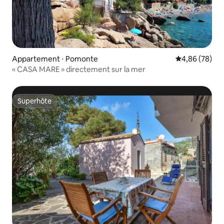
Appartement ⋅ Pomonte
Évaluation mo
4,86 (78)
« CASA MARE » directement sur la mer
Superhôte
Superhôte