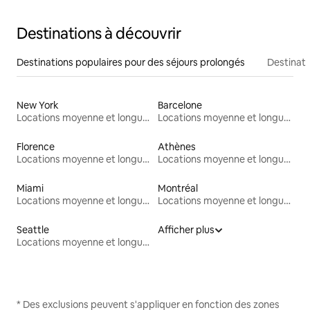
Destinations à découvrir
Destinations populaires pour des séjours prolongés
Destinati
New York
Barcelone
Locations moyenne et longue durée
Locations moyenne et longue durée
Florence
Athènes
Locations moyenne et longue durée
Locations moyenne et longue durée
Miami
Montréal
Locations moyenne et longue durée
Locations moyenne et longue durée
Seattle
Afficher plus
Locations moyenne et longue durée
* Des exclusions peuvent s'appliquer en fonction des zones