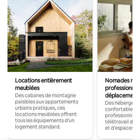
Locations entièrement
Nomades num
meublées
professionnel
déplacement
Des cabanes de montagne
paisibles aux appartements
Des hébergem
urbains pratiques, ces
confortables p
locations meublées offrent
professionnels
tous les équipements d'un
télétravail dis
logement standard.
et d'espaces de