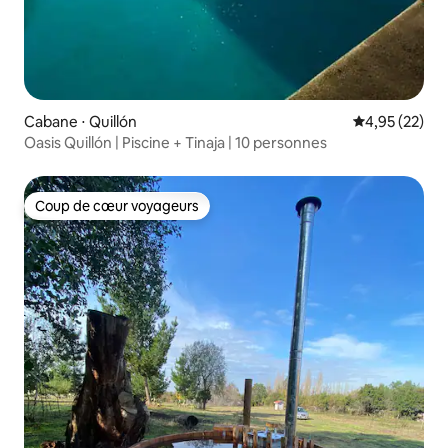
Cabane ⋅ Quillón
Évaluation mo
4,95 (22)
Oasis Quillón | Piscine + Tinaja | 10 personnes
Coup de cœur voyageurs
Coup de cœur voyageurs