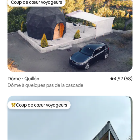
Coup de cœur voyageurs
Coup de cœur voyageurs
Dôme ⋅ Quillón
Évaluation mo
4,97 (58)
Dôme à quelques pas de la cascade
Coup de cœur voyageurs
Coups de cœur voyageurs les plus appréciés