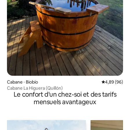
Cabane ⋅ Biobío
Évaluation mo
4,89 (96)
Cabane La Higuera (Quillón)
Le confort d'un chez-soi et des tarifs
mensuels avantageux