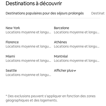
Destinations à découvrir
Destinations populaires pour des séjours prolongés
Destinati
New York
Barcelone
Locations moyenne et longue durée
Locations moyenne et longue durée
Florence
Athènes
Locations moyenne et longue durée
Locations moyenne et longue durée
Miami
Montréal
Locations moyenne et longue durée
Locations moyenne et longue durée
Seattle
Afficher plus
Locations moyenne et longue durée
* Des exclusions peuvent s'appliquer en fonction des zones
géographiques et des logements.