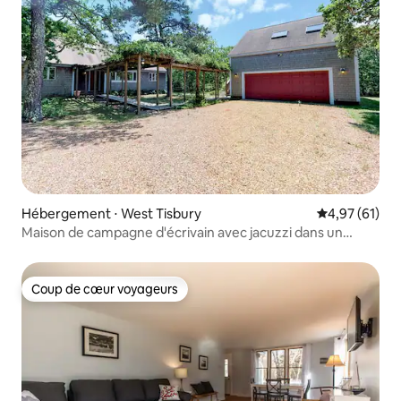
Hébergement ⋅ West Tisbury
Évaluation mo
4,97 (61)
Maison de campagne d'écrivain avec jacuzzi dans un
vignoble
Coup de cœur voyageurs
Coup de cœur voyageurs