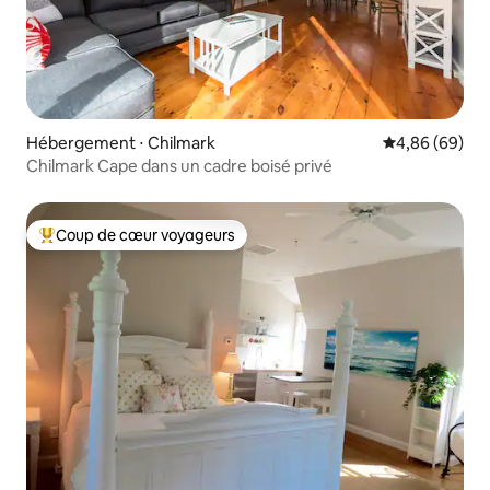
Hébergement ⋅ Chilmark
Évaluation mo
4,86 (69)
Chilmark Cape dans un cadre boisé privé
Coup de cœur voyageurs
Coups de cœur voyageurs les plus appréciés