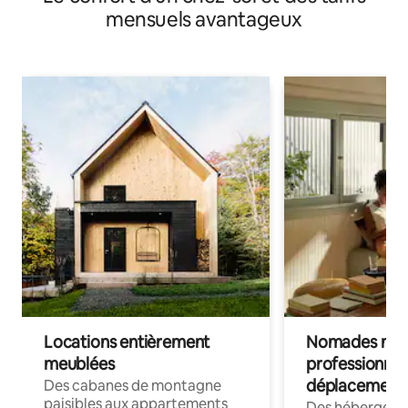
mensuels avantageux
Locations entièrement
Nomades num
meublées
professionnel
déplacement
Des cabanes de montagne
paisibles aux appartements
Des hébergem