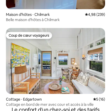
Maison d'hôtes ⋅ Chilmark
Évaluation moy
4,98 (239)
Belle maison d'hôtes à Chilmark
Coup de cœur voyageurs
Coup de cœur voyageurs
Cottage ⋅ Edgartown
Évaluation
5 (16)
Cottage en bord de mer avec cour et accès à la ville
Le confort d'un chez-soi et des tarifs