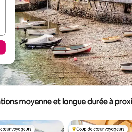
tions moyenne et longue durée à prox
 cœur voyageurs
Coup de cœur voyageurs
 cœur voyageurs
Coups de cœur voyageurs les p