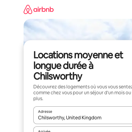
Aller
directement
au
contenu
Locations moyenne et
longue durée à
Chilsworthy
Découvrez des logements où vous vous sente
comme chez vous pour un séjour d'un mois ou
plus.
Adresse
Lorsque les résultats s'affichent, utilisez les flèc
Arrivée