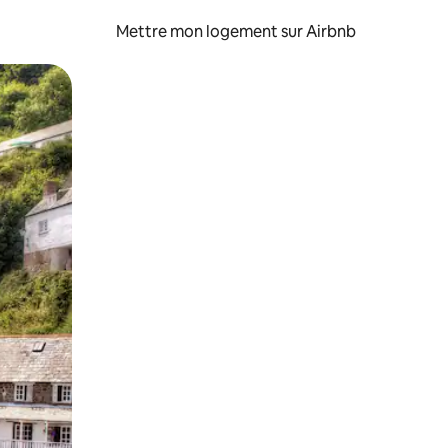
Mettre mon logement sur Airbnb
sant glisser.