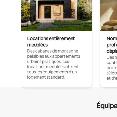
Locations entièrement
Noma
meublées
prof
dépl
Des cabanes de montagne
paisibles aux appartements
Des 
urbains pratiques, ces
confo
locations meublées offrent
profe
tous les équipements d'un
télét
logement standard.
et d'
Équipe