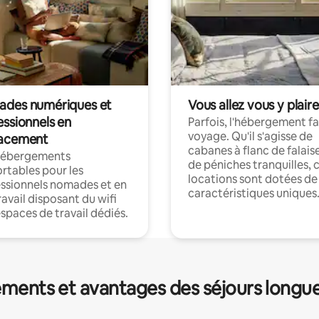
des numériques et
Vous allez vous y plaire
essionnels en
Parfois, l'hébergement fai
voyage. Qu'il s'agisse de
acement
cabanes à flanc de falais
hébergements
de péniches tranquilles, 
rtables pour les
locations sont dotées de
ssionnels nomades et en
caractéristiques uniques
ravail disposant du wifi
espaces de travail dédiés.
ments et avantages des séjours longu