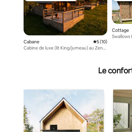
Cottage
Swallows 
Cabane
Évaluation moyenne
5 (10)
Cabine de luxe (lit King/jumeau) au Zen
Jungle Retreat
Le confor