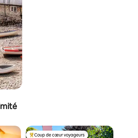
imité
Coup de cœur voyageurs
lus appréciés
Coups de cœur voyageurs les plus appréciés