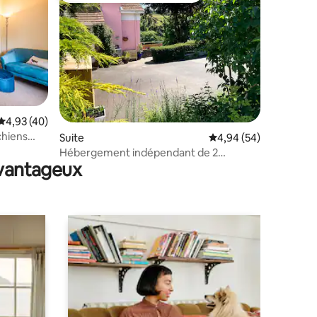
taires : 4,89 sur 5
Évaluation moyenne sur la base de 40 commentaires : 4,93 sur 5
4,93 (40)
chiens
Suite
Évaluation moyenne su
4,94 (54)
Hébergement indépendant de 2
avantageux
chambres - excellent emplacement