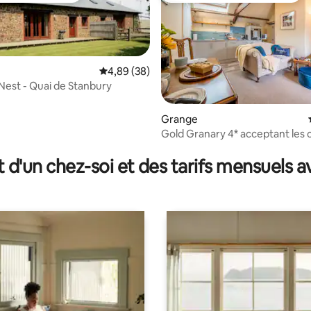
Évaluation moyenne sur la base de 38 commen
4,89 (38)
Nest - Quai de Stanbury
 sur la base de 10 commentaires : 5 sur 5
Grange
Gold Granary 4* acceptant les 
près des plages du N. Devon
t d'un chez-soi et des tarifs mensuels 