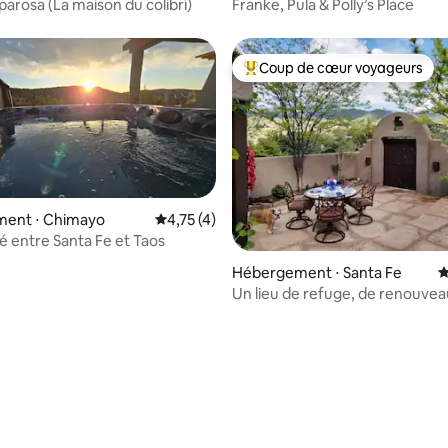
arosa (La maison du colibri)
Franke, Pula & Polly’s Place
Coup de cœur voyageurs
Coups de cœur voyageurs les p
ent ⋅ Chimayo
Évaluation moyenne sur la base de 4 comme
4,75 (4)
té entre Santa Fe et Taos
e sur la base de 3 commentaires : 5 sur 5
Hébergement ⋅ Santa Fe
É
Un lieu de refuge, de renouvea
d'évasion