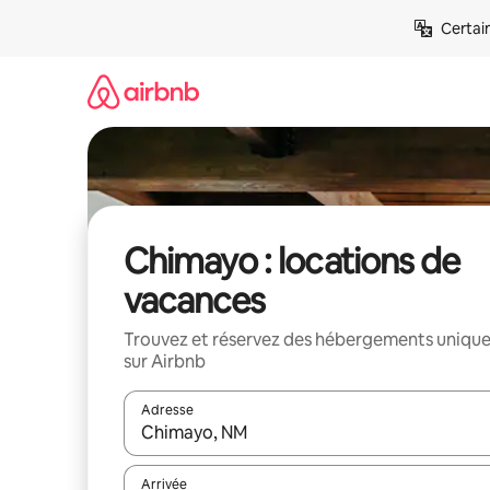
Aller
Certai
directement
au
contenu
Chimayo : locations de
vacances
Trouvez et réservez des hébergements uniqu
sur Airbnb
Adresse
Lorsque les résultats s'affichent, utilisez les flèc
Arrivée