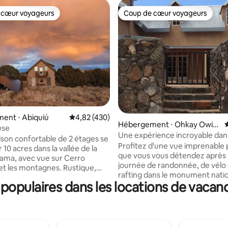
 cœur voyageurs
Coup de cœur voyageurs
 cœur voyageurs
Coup de cœur voyageurs
 la base de 122 commentaires : 4,93 sur 5
ent ⋅ Abiquiú
Évaluation moyenne sur la base de 430 comme
4,82 (430)
Hébergement ⋅ Ohkay Owin
É
use
geh
Une expérience incroyable dans
son confortable de 2 étages se
du Nouveau-Mexique vous att
Profitez d'une vue imprenable
 10 acres dans la vallée de la
que vous vous détendez après
hama, avec vue sur Cerro
journée de randonnée, de vélo
et les montagnes. Rustique,
rafting dans le monument natio
le, avec tous les équipements
opulaires dans les locations de vaca
Grande del Norte, ou après un
déale pour l'artiste solo ou le
journée de ski. Vous apprécier
l'expérience mémorable acqui
, y compris Ghost Ranch, les
cette élégante maison en adob
 Poshuouingue et les sources
Préparez un dîner savoureux a
iente ! La plupart des animaux