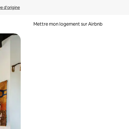
ue d'origine
Mettre mon logement sur Airbnb
sant glisser.