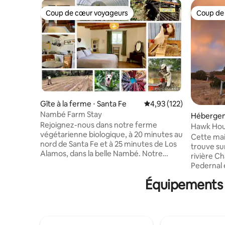
Coup de cœur voyageurs
Coup de
Coup de cœur voyageurs
Coup de
Gîte à la ferme ⋅ Santa Fe
Évaluation moyenne sur
4,93 (122)
Nambé Farm Stay
Hébergem
Rejoignez-nous dans notre ferme
Hawk Ho
végétarienne biologique, à 20 minutes au
Cette mai
nord de Santa Fe et à 25 minutes de Los
trouve sur
Alamos, dans la belle Nambé. Notre
rivière C
maison d'hôtes est une casita
Pedernal 
indépendante avec une cour clôturée
confortab
Équipements p
pour vos chiens, sur notre propriété
de base. I
agricole de 5 acres. L'espace dispose
couple. Randonnée + sources chaudes à
d'une grande chambre avec lit King Size
proximité
et bureau, d'un salon avec un canapé en
ruines de
cuir confortable, d'une télévision avec
d'Ojo Cal