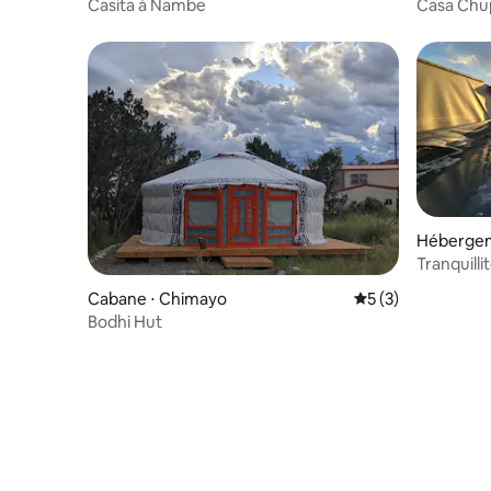
Casita à Nambe
Casa Chup
Hébergem
Tranquilli
Cabane ⋅ Chimayo
Évaluation moyenn
5 (3)
Bodhi Hut