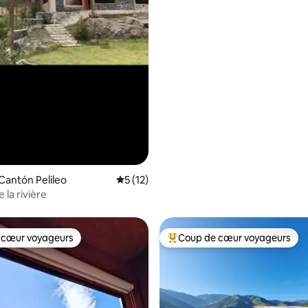
Cantón Pelileo
Évaluation moyenne sur la base de 12 co
5 (12)
la rivière
 cœur voyageurs
Coup de cœur voyageurs
 cœur voyageurs
Coups de cœur voyageurs les p