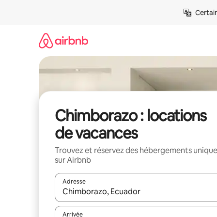
Aller
Certai
directement
au
contenu
Chimborazo : locations
de vacances
Trouvez et réservez des hébergements uniqu
sur Airbnb
Adresse
Lorsque les résultats s'affichent, utilisez les flèc
Arrivée