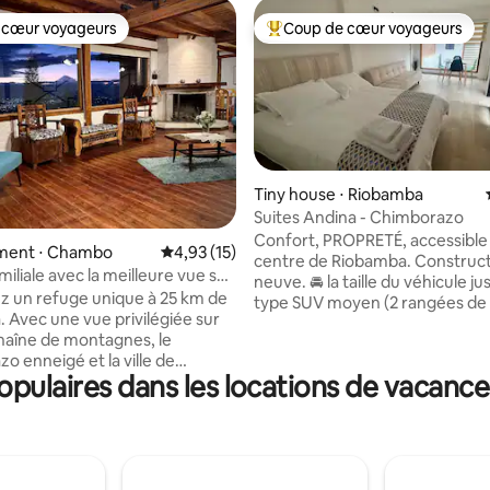
 cœur voyageurs
Coup de cœur voyageurs
 cœur voyageurs
Coups de cœur voyageurs les p
Tiny house ⋅ Riobamba
Suites Andina - Chimborazo
Confort, PROPRETÉ, accessible 
 sur la base de 15 commentaires : 5 sur 5
ment ⋅ Chambo
Évaluation moyenne sur la base de 15 comme
4,93 (15)
centre de Riobamba. Construc
iliale avec la meilleure vue sur
neuve. 🚘 la taille du véhicule jusqu'au
orazo
 un refuge unique à 25 km de
type SUV moyen (2 rangées de 
 Avec une vue privilégiée sur
⚽️ tous les matchs de la Coup
chaîne de montagnes, le
📺 Lit double très confortable avec un
o enneigé et la ville de
éclairage tamisé pour un bon r
pulaires dans les locations de vacanc
ale,
Literie premium. Cuisine entièrement
se et spacieuse, est idéale
équipée 🍳👩‍🍳 qui te permet 
amilles ou les groupes à la
préparer ton petit déjeuner av
 de tranquillité, de contact
délicieux café ☕️ ! Un canapé confortable
ature et d'une expérience
🛋️ pour regarder les films 🍿🎬 
ue. Située à quelques minutes
intéressent sur Netflix. Ou si tu veux