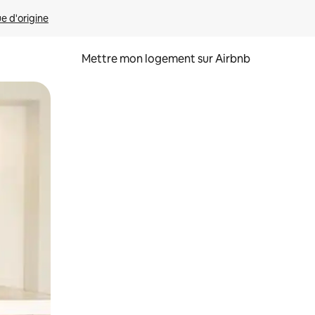
ue d'origine
Mettre mon logement sur Airbnb
sant glisser.