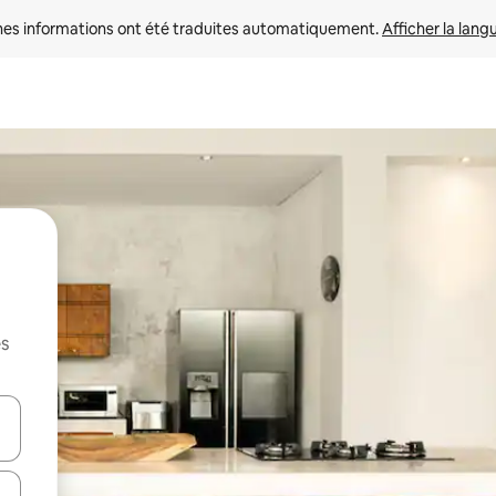
nes informations ont été traduites automatiquement. 
Afficher la lang
es
hes vers le haut et vers le bas pour les parcourir ou en appuyant et en fai