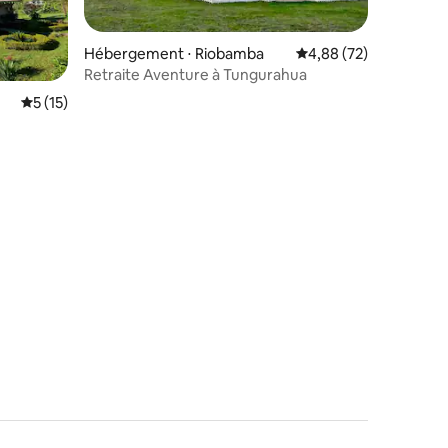
Hébergement ⋅ Riobamba
Évaluation moyenne su
4,88 (72)
Retraite Aventure à Tungurahua
Évaluation moyenne sur la base de 15 commentaires : 5 sur 5
5 (15)
mmentaires : 5 sur 5