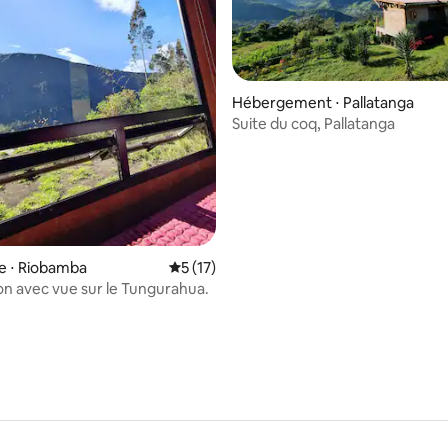
Hébergement ⋅ Pallatanga
Suite du coq, Pallatanga
r la base de 106 commentaires : 4,9 sur 5
e ⋅ Riobamba
Évaluation moyenne sur la base de 17 co
5 (17)
on avec vue sur le Tungurahua.