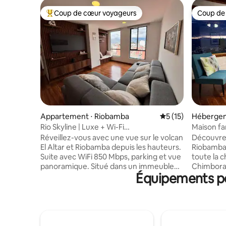
Coup de cœur voyageurs
Coup de
Coups de cœur voyageurs les plus appréciés
Coup de
Appartement ⋅ Riobamba
Évaluation moyenne
5 (15)
Héberge
Rio Skyline | Luxe + Wi-Fi
Maison fam
850 Mbit/s + Parking
le Chimb
Réveillez-vous avec une vue sur le volcan
Découvrez
El Altar et Riobamba depuis les hauteurs.
Riobamba.
Suite avec WiFi 850 Mbps, parking et vue
toute la 
panoramique. Situé dans un immeuble
Chimboraz
Équipements po
exclusif, à quelques pas de la Zona Rosa,
Riobamba. Cette maison rur
des restaurants, des banques et des
chaleureu
supermarchés, dans un environnement
pour les f
calme. Il dispose de 2 chambres, 2 salles
recherche
de bains complètes, d'un canapé-lit,
avec la n
d'une salle à manger pour 6 personnes,
authentiq