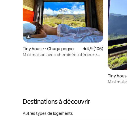
Tiny house ⋅ Chuquipogyo
Évaluation moyenne su
4,9 (106)
Mini maison avec cheminée intérieure
Chimborazo 4 000 mètres
Tiny hous
Mini mais
Destinations à découvrir
Autres types de logements