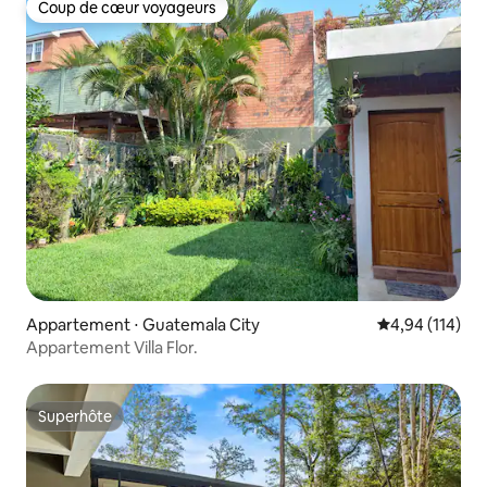
Coup de cœur voyageurs
Coup de cœur voyageurs
Appartement ⋅ Guatemala City
Évaluation moy
4,94 (114)
Appartement Villa Flor.
Superhôte
Superhôte