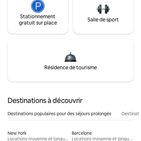
Stationnement
Salle de sport
gratuit sur place
Résidence de tourisme
Destinations à découvrir
Destinations populaires pour des séjours prolongés
Destinati
New York
Barcelone
Locations moyenne et longue durée
Locations moyenne et longue durée