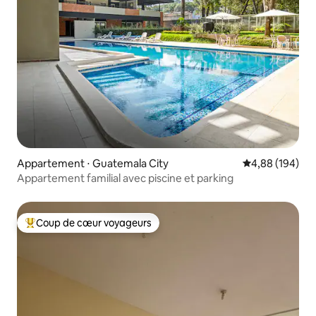
Appartement ⋅ Guatemala City
Évaluation moy
4,88 (194)
Appartement familial avec piscine et parking
Coup de cœur voyageurs
Coups de cœur voyageurs les plus appréciés