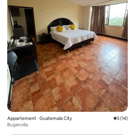
Appartement ⋅ Guatemala City
Évaluation
5 (14)
Buganvilia