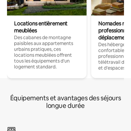
Locations entièrement
Nomades num
meublées
professionnel
déplacement
Des cabanes de montagne
paisibles aux appartements
Des hébergem
urbains pratiques, ces
confortables p
locations meublées offrent
professionnels
tous les équipements d'un
télétravail dis
logement standard.
et d'espaces de
Équipements et avantages des séjours
longue durée