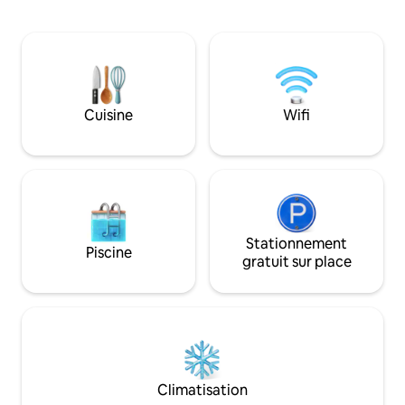
ciel bleu et le bruit des vagues. Reposez-
espaces pour se r
vous dans le hamac, sur les chaises
spacieuse et équi
longues Rafraîchissez-vous dans la
sentir comme à la 
piscine ! Internet Satellite Starlink, idéal
copropriété Villa H
pour le travail à distance, passe des
club house (piscine
appels vidéo en HD (Zoom, Teams,
coût supplémenta
Meet), toute la famille connectée
différente et char
Cuisine
Wifi
Stationnement
Piscine
gratuit sur place
Climatisation