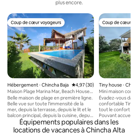
plus encore.
Coup de cœur voyageurs
Coup de cœur vo
Coup de cœur voyageurs
Coup de cœur vo
Hébergement ⋅ Chincha Baja
Évaluation moyenne sur la base
4,97 (30)
Tiny house ⋅ Chinc
Maison Plage Marina Mar, Beach House,
Mini maison confo
Starlink WiFi
Belle maison de plage en première ligne.
Évadez-vous dans l
Belle vue sur toute l'immensité de la
confortable Tiny 
mer, depuis la terrasse, depuis le lit et le
tout le confort po
balcon principal, depuis la cuisine, depuis
Pouvant accueillir 
Équipements populaires dans les
la salle principale et le salon, depuis la
est idéal pour les 
porte près du bar. Détendez-vous dans
d'amis ou une esc
locations de vacances à Chincha Alta
un endroit calme avec la brise marine, le
Cuisine équipée, sa