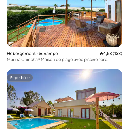
Hébergement ⋅ Sunampe
Évaluation moy
4,68 (133)
Marina Chincha® Maison de plage avec piscine 1ère
rangée
Superhôte
Superhôte