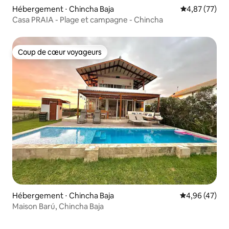
Hébergement ⋅ Chincha Baja
Évaluation mo
4,87 (77)
Casa PRAIA - Plage et campagne - Chincha
Coup de cœur voyageurs
Coup de cœur voyageurs
Hébergement ⋅ Chincha Baja
Évaluation mo
4,96 (47)
Maison Barú, Chincha Baja