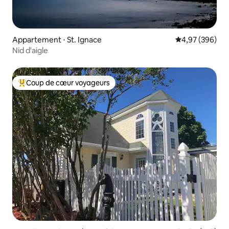
Appartement ⋅ St. Ignace
Évaluation moy
4,97 (396)
Nid d'aigle
Coup de cœur voyageurs
Coups de cœur voyageurs les plus appréciés