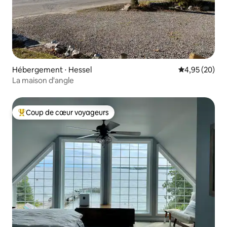
Hébergement ⋅ Hessel
Évaluation mo
4,95 (20)
La maison d'angle
Coup de cœur voyageurs
Coups de cœur voyageurs les plus appréciés