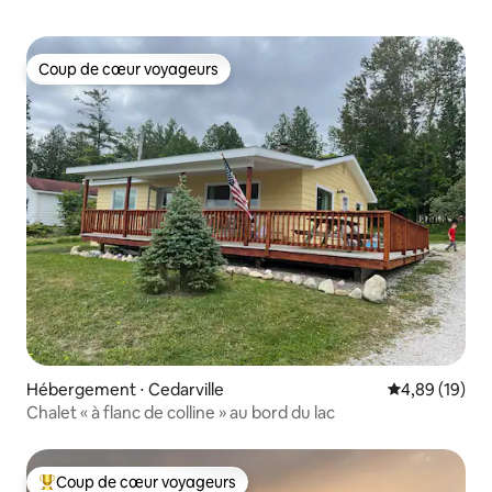
Coup de cœur voyageurs
Coup de cœur voyageurs
Hébergement ⋅ Cedarville
Évaluation mo
4,89 (19)
Chalet « à flanc de colline » au bord du lac
Coup de cœur voyageurs
Coups de cœur voyageurs les plus appréciés