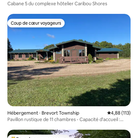
Cabane 5 du complexe hôtelier Caribou Shores
Coup de cœur voyageurs
Coup de cœur voyageurs
Hébergement ⋅ Brevort Township
Évaluation moy
4,88 (113)
Pavillon rustique de 11 chambres - Capacité d'accueil :
20 personnes