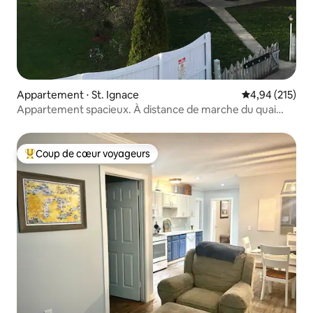
Appartement ⋅ St. Ignace
Évaluation moy
4,94 (215)
Appartement spacieux. À distance de marche du quai
pour les bateaux.
Coup de cœur voyageurs
Coups de cœur voyageurs les plus appréciés