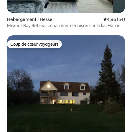
Hébergement ⋅ Hessel
Évaluation mo
4,96 (54)
Mismer Bay Retreat : charmante maison sur le lac Huron
Coup de cœur voyageurs
Coup de cœur voyageurs