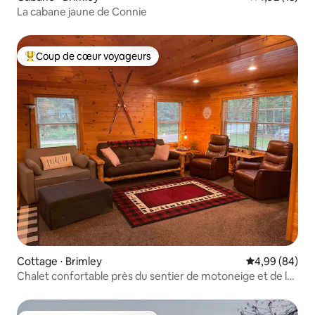
La cabane jaune de Connie
Coup de cœur voyageurs
Coups de cœur voyageurs les plus appréciés
Cottage ⋅ Brimley
Évaluation mo
4,99 (84)
Chalet confortable près du sentier de motoneige et de la
plage de sable !