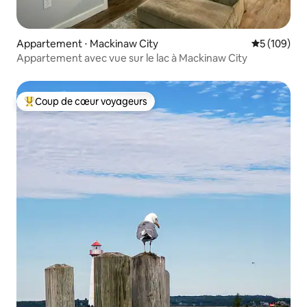
Appartement ⋅ Mackinaw City
Évaluation 
5 (109)
Appartement avec vue sur le lac à Mackinaw City
Coup de cœur voyageurs
Coups de cœur voyageurs les plus appréciés