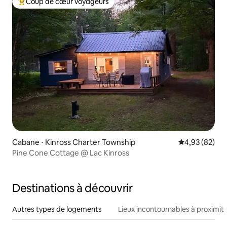
Coup de cœur voyageurs
Coups de cœur voyageurs les plus appréciés
Cabane ⋅ Kinross Charter Township
Évaluation mo
4,93 (82)
Pine Cone Cottage @ Lac Kinross
Destinations à découvrir
Autres types de logements
Lieux incontournables à proximit