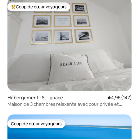
Coup de cœur voyageurs
Coups de cœur voyageurs les plus appréciés
Hébergement ⋅ St. Ignace
Évaluation moy
4,95 (147)
Maison de 3 chambres relaxante avec cour privée et
parking
Coup de cœur voyageurs
Coup de cœur voyageurs