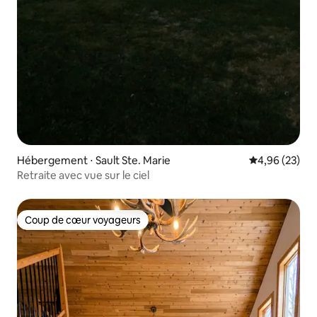
Hébergement ⋅ Sault Ste. Marie
Évaluation mo
4,96 (23)
Retraite avec vue sur le ciel
Coup de cœur voyageurs
Coup de cœur voyageurs