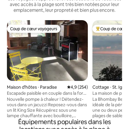
avec accès à la plage sont très bien notées pour leur
emplacement, leur propreté et bien plus encore.
Coup de cœur voyageurs
Coup de cœur 
Coup de cœur voyageurs
Coups de cœur vo
Maison d'hôtes ⋅ Paradise
Évaluation moyenne sur la base
4,9 (254)
Cottage ⋅ St. Igna
Escapade paisible en couple dans la forêt
La maison de pla
du lac Supérieur
Lake Huron~!
Nouvelle pompe à chaleur ! Détendez-
La Bhombay Beach 
vous dans un jacuzzi Reposez-vous dans
idéale de la pénin
un lit King Size Récupérez sous une
une ou deux perso
lampe chauffante avec bouilloire,
plages de sable du
Équipements populaires dans les
réfrigérateur, double four, plaque
ville de St. Ignace
chauffante, micro-ondes, couverts,
d'une chambre est