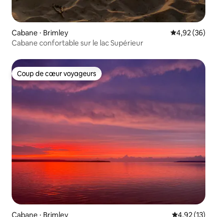
Cabane ⋅ Brimley
Évaluation mo
4,92 (36)
Cabane confortable sur le lac Supérieur
Coup de cœur voyageurs
Coup de cœur voyageurs
Cabane ⋅ Brimley
Évaluation mo
4,92 (13)