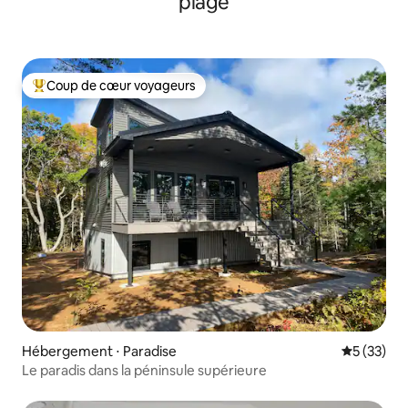
plage
Coup de cœur voyageurs
Coups de cœur voyageurs les plus appréciés
Hébergement ⋅ Paradise
Évaluation
5 (33)
Le paradis dans la péninsule supérieure