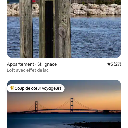
Appartement ⋅ St. Ignace
Évaluation
5 (27)
Loft avec effet de lac
Coup de cœur voyageurs
Coups de cœur voyageurs les plus appréciés