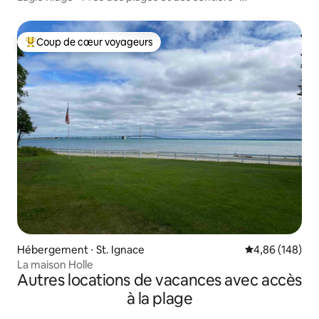
8 personnes
Coup de cœur voyageurs
Coups de cœur voyageurs les plus appréciés
Hébergement ⋅ St. Ignace
Évaluation moy
4,86 (148)
La maison Holle
Autres locations de vacances avec accès
à la plage