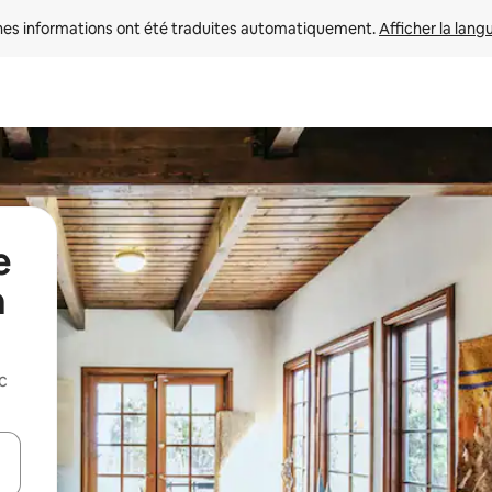
nes informations ont été traduites automatiquement. 
Afficher la lang
e
a
c
hes vers le haut et vers le bas pour les parcourir ou en appuyant et en fai