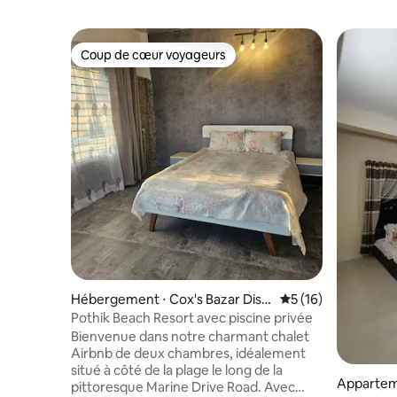
Coup de cœur voyageurs
Coup de cœur voyageurs
Hébergement ⋅ Cox's Bazar Distr
Évaluation moyenne
5 (16)
ict
Pothik Beach Resort avec piscine privée
Bienvenue dans notre charmant chalet
Airbnb de deux chambres, idéalement
situé à côté de la plage le long de la
Apparteme
pittoresque Marine Drive Road. Avec