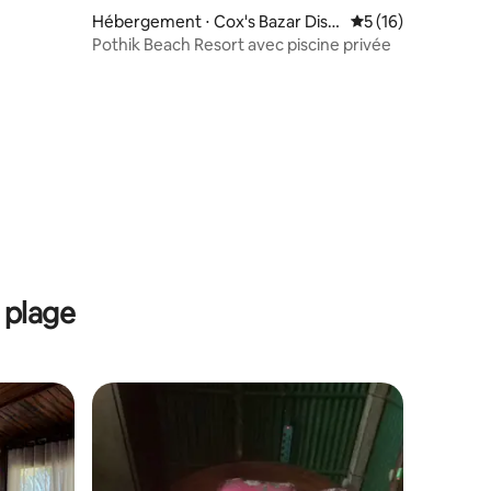
Hébergement ⋅ Cox's Bazar Distr
Évaluation moyenne
5 (16)
ict
Pothik Beach Resort avec piscine privée
 plage