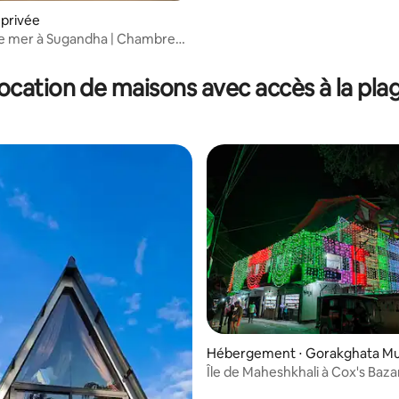
privée
de mer à Sugandha | Chambre
avec salle de bain attenante
ocation de maisons avec accès à la pla
Hébergement ⋅ Gorakghata Mun
y
Île de Maheshkhali à Cox's Baza
Écologique.