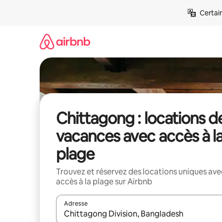
Aller
Certai
directement
au
contenu
Chittagong : locations d
vacances avec accès à l
plage
Trouvez et réservez des locations uniques ave
accès à la plage sur Airbnb
Adresse
Lorsque les résultats s'affichent, utilisez les flèc