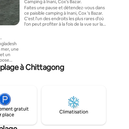
Camping à Inani, Cox's Bazar.
Faites une pause et détendez-vous dans
ce paisible camping à Inani, Cox 's Bazar.
C'est l'un des endroits les plus rares d'où
l'on peut profiter à la fois de la vue sur la
mer et des collines à Chattogram, Cox 's
Hébergem
Bazar. Le camping est immaculé, serein,
Cottage 
plein de feuillage et de ruisseaux sinueux
501
angladesh
Amenez to
qui y passent. Vous pouvez faire un
 mer, une
génial a
barbecue, chanter des chansons,
 et un
s'amuser
marcher sur les sentiers vallonnés et
spose
chambres
marcher sur les ruisseaux qui passent par
 plage à Chittagong
un port en
des équi
le camp. Le tout à deux pas de la route
.
pour un séjo
principale Cox 's Bazar Teknaf appelée
our sa
10000/- T
Marine Drive.
es
Breakfast
L'île
Location 
s qui
* locatio
s et de la
Location 
013, les
TAKA (2 h
ement gratuit
 de
les comm
Climatisation
r place
place à la
structures
plage