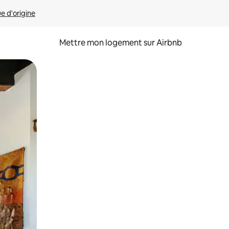
ue d'origine
Mettre mon logement sur Airbnb
sant glisser.