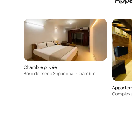
Chambre privée
Bord de mer à Sugandha | Chambre
double privée avec salle de bain
attenante
Apparteme
Complexe