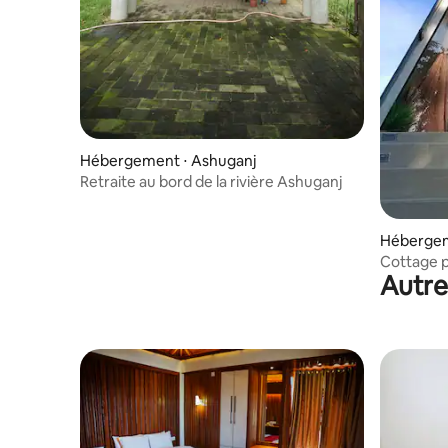
Hébergement ⋅ Ashuganj
Retraite au bord de la rivière Ashuganj
Hébergeme
Cottage p
Autre
501