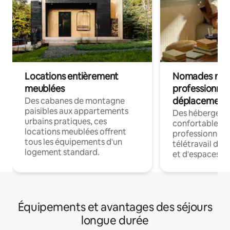
Locations entièrement
Nomades num
meublées
professionnel
déplacement
Des cabanes de montagne
paisibles aux appartements
Des hébergem
urbains pratiques, ces
confortables p
locations meublées offrent
professionnels
tous les équipements d'un
télétravail dis
logement standard.
et d'espaces de
Équipements et avantages des séjours
longue durée