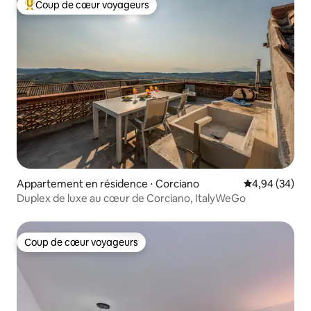
Coup de cœur voyageurs
Coups de cœur voyageurs les plus appréciés
Appartement en résidence ⋅ Corciano
Évaluation mo
4,94 (34)
Duplex de luxe au cœur de Corciano, ItalyWeGo
Coup de cœur voyageurs
Coup de cœur voyageurs