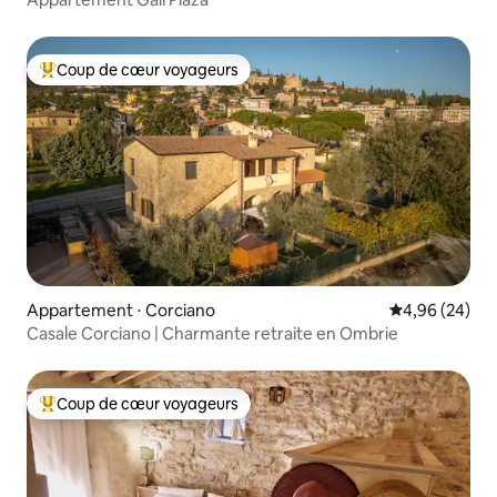
Coup de cœur voyageurs
Coups de cœur voyageurs les plus appréciés
Appartement ⋅ Corciano
Évaluation mo
4,96 (24)
Casale Corciano | Charmante retraite en Ombrie
Coup de cœur voyageurs
Coups de cœur voyageurs les plus appréciés