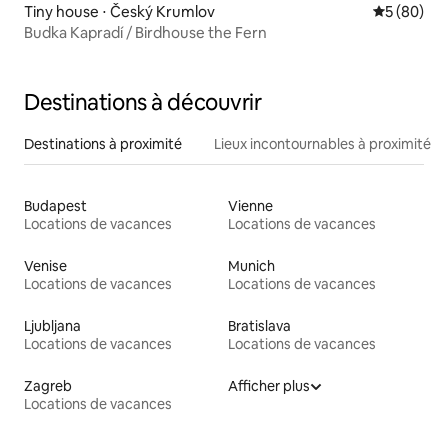
Tiny house ⋅ Český Krumlov
Évaluation
5 (80)
Budka Kapradí / Birdhouse the Fern
Destinations à découvrir
Destinations à proximité
Lieux incontournables à proximité
Budapest
Vienne
Locations de vacances
Locations de vacances
Venise
Munich
Locations de vacances
Locations de vacances
Ljubljana
Bratislava
Locations de vacances
Locations de vacances
Zagreb
Afficher plus
Locations de vacances