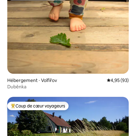
Hébergement ⋅ Volfířov
Évaluation mo
4,95 (93)
Duběnka
Coup de cœur voyageurs
Coups de cœur voyageurs les plus appréciés