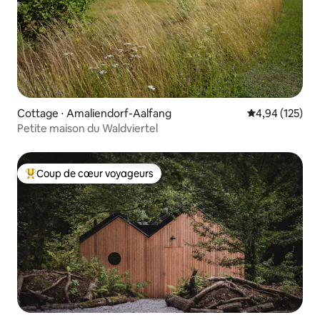
Cottage ⋅ Amaliendorf-Aalfang
Évaluation moy
4,94 (125)
Petite maison du Waldviertel
Coup de cœur voyageurs
Coups de cœur voyageurs les plus appréciés