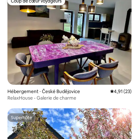
Coup de cœur voyageurs
Coup de cœur voyageurs
Hébergement ⋅ České Budějovice
Évaluation mo
4,91 (23)
RelaxHouse - Galerie de charme
Superhôte
Superhôte