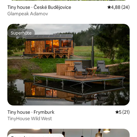
Tiny house ⋅ České Budějovice
Évaluation mo
4,88 (24)
Glampeak Adamov
Superhôte
Superhôte
Tiny house ⋅ Frymburk
Évaluation
5 (21)
TinyHouse Wild West