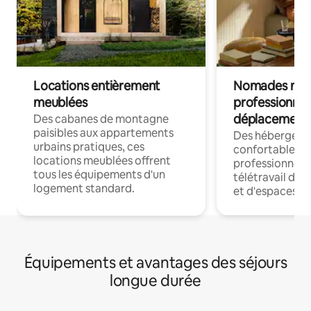
Locations entièrement
Nomades num
meublées
professionnel
déplacement
Des cabanes de montagne
paisibles aux appartements
Des hébergem
urbains pratiques, ces
confortables p
locations meublées offrent
professionnels
tous les équipements d'un
télétravail dis
logement standard.
et d'espaces de
Équipements et avantages des séjours
longue durée