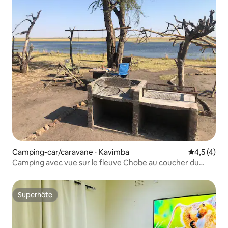
Camping-car/caravane ⋅ Kavimba
Évaluation 
4,5 (4)
Camping avec vue sur le fleuve Chobe au coucher du
soleil
Superhôte
Superhôte