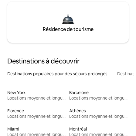
Résidence de tourisme
Destinations à découvrir
Destinations populaires pour des séjours prolongés
Destinati
New York
Barcelone
Locations moyenne et longue durée
Locations moyenne et longue durée
Florence
Athènes
Locations moyenne et longue durée
Locations moyenne et longue durée
Miami
Montréal
Locations moyenne et longue durée
Locations moyenne et longue durée