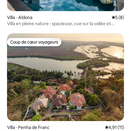
Villa ⋅ Aldona
Évaluatio
5 (8)
Villa en pleine nature : spacieuse, vue sur la vallée et
piscine privée
Coup de cœur voyageurs
Coup de cœur voyageurs
Villa ⋅ Penha de Franc
Évaluation m
4,91 (11)