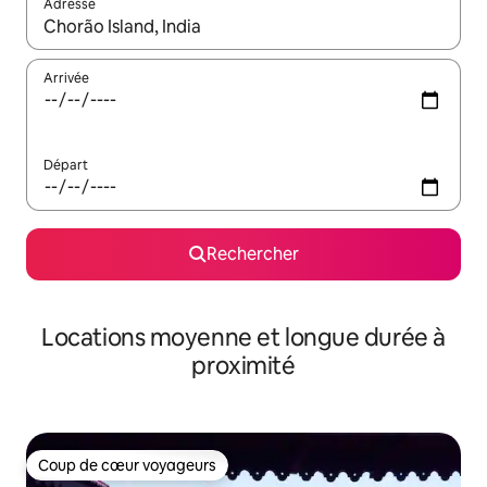
Adresse
Lorsque les résultats s'affichent, utilisez les flèches vers le hau
Arrivée
Départ
Rechercher
Locations moyenne et longue durée à
proximité
Coup de cœur voyageurs
Coup de cœur voyageurs