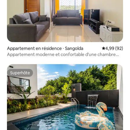
Appartement en résidence ⋅ Sangolda
Évaluation mo
4,99 (92)
Appartement moderne et confortable d'une chambre
situé à Porvorim
Superhôte
Superhôte