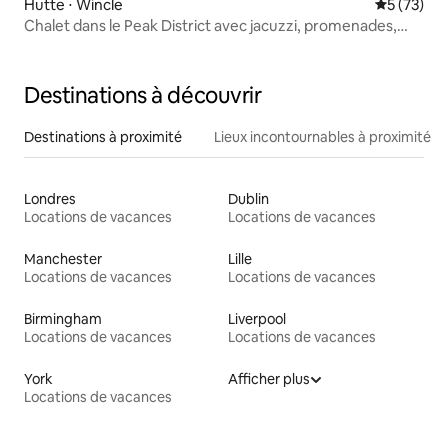
Hutte ⋅ Wincle
Évaluation
5 (73)
Chalet dans le Peak District avec jacuzzi, promenades,
sans frais supplémentaires.
Destinations à découvrir
Destinations à proximité
Lieux incontournables à proximité
Londres
Dublin
Locations de vacances
Locations de vacances
Manchester
Lille
Locations de vacances
Locations de vacances
Birmingham
Liverpool
Locations de vacances
Locations de vacances
York
Afficher plus
Locations de vacances