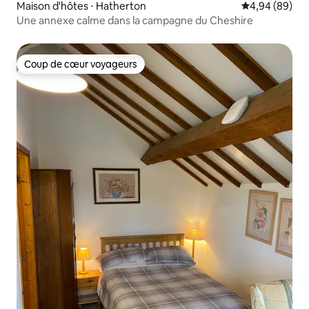
Maison d'hôtes ⋅ Hatherton
Évaluation mo
4,94 (89)
Une annexe calme dans la campagne du Cheshire
Coup de cœur voyageurs
Coup de cœur voyageurs