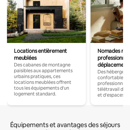
Locations entièrement
Nomades num
meublées
professionnel
déplacement
Des cabanes de montagne
paisibles aux appartements
Des hébergem
urbains pratiques, ces
confortables p
locations meublées offrent
professionnels
tous les équipements d'un
télétravail dis
logement standard.
et d'espaces de
Équipements et avantages des séjours