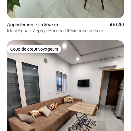
Appartement ⋅ La Soukra
Évaluation
5 (26)
Ideal Appart Zephyr Garden | Résidence de luxe
Coup de cœur voyageurs
Coup de cœur voyageurs