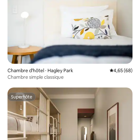
Chambre d'hôtel ⋅ Hagley Park
Évaluation mo
4,65 (68)
Chambre simple classique
Superhôte
Superhôte