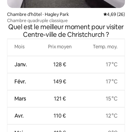
Chambre d'hôtel ⋅ Hagley Park
Évaluation mo
4,69 (26)
Chambre quadruple classique
Quel est le meilleur moment pour visiter
Centre-ville de Christchurch ?
Mois
Prix moyen
Temp. moy.
Janv.
128 €
17 °C
Févr.
149 €
17 °C
Mars
121 €
15 °C
Avr.
110 €
12 °C