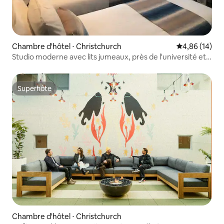
Chambre d'hôtel ⋅ Christchurch
Évaluation mo
4,86 (14)
Studio moderne avec lits jumeaux, près de l'université et
de l'aéroport
Superhôte
Superhôte
Chambre d'hôtel ⋅ Christchurch