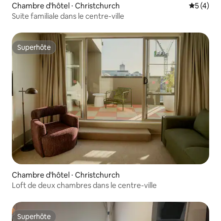
Chambre d'hôtel ⋅ Christchurch
Évaluatio
5 (4)
Suite familiale dans le centre-ville
Superhôte
Superhôte
Chambre d'hôtel ⋅ Christchurch
Loft de deux chambres dans le centre-ville
Superhôte
Superhôte