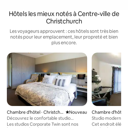
Hôtels les mieux notés à Centre-ville de
Christchurch
Les voyageurs approuvent : ces hôtels sont très bien
notés pour leur emplacement, leur propreté et bien
plus encore.
Chambre d'hôtel ⋅ Christchu
Nouvel hébergement
Nouveau
Chambre d'hôtel ⋅
rch
Découvrez le confortable studio
Studio moderne av
Corporate Twin
50 chaînes SKY TV
Les studios Corporate Twin sont nos
Cet endroit éléga