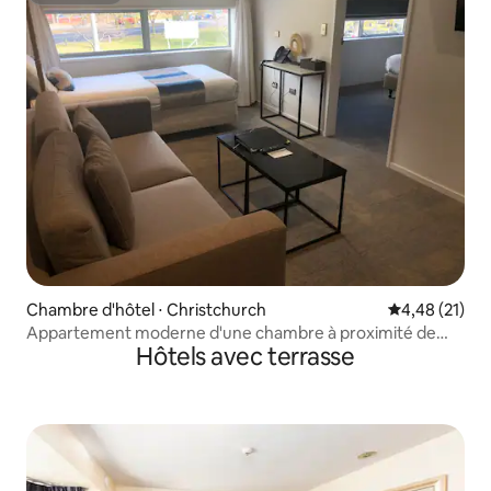
Chambre d'hôtel ⋅ Christchurch
Évaluation mo
4,48 (21)
Appartement moderne d'une chambre à proximité de
Hôtels avec terrasse
l'université et de l'aéroport