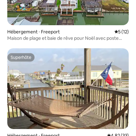
Hébergement ⋅ Freeport
Évaluation
5 (12)
Maison de plage et baie de rêve pour Noël avec poste
d'amarrage
Superhôte
Superhôte
Hébergement ⋅ Freeport
Évaluation mo
4,82 (33)