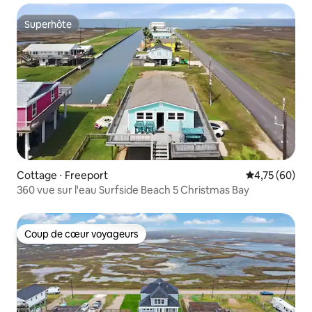
Superhôte
Superhôte
Cottage ⋅ Freeport
Évaluation mo
4,75 (60)
360 vue sur l'eau Surfside Beach 5 Christmas Bay
Coup de cœur voyageurs
Coup de cœur voyageurs