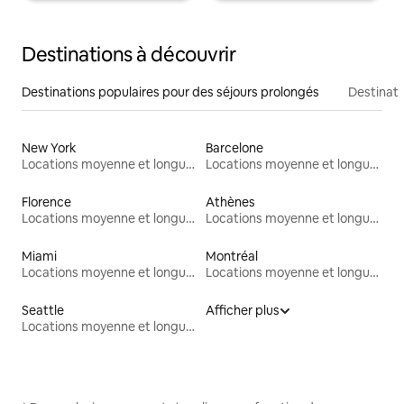
Destinations à découvrir
Destinations populaires pour des séjours prolongés
Destinati
New York
Barcelone
Locations moyenne et longue durée
Locations moyenne et longue durée
Florence
Athènes
Locations moyenne et longue durée
Locations moyenne et longue durée
Miami
Montréal
Locations moyenne et longue durée
Locations moyenne et longue durée
Seattle
Afficher plus
Locations moyenne et longue durée