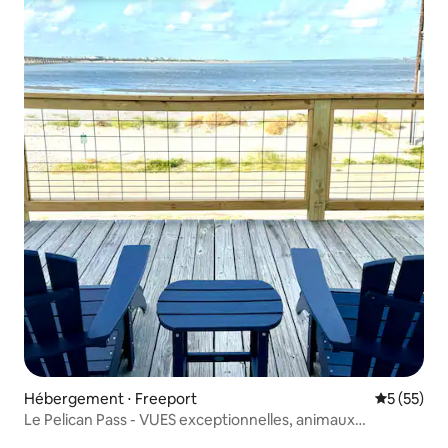
Hébergement ⋅ Freeport
Évaluation
5 (55)
Le Pelican Pass - VUES exceptionnelles, animaux
acceptés !