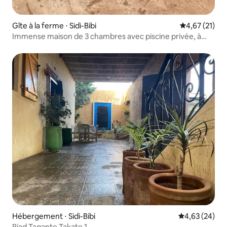
Gîte à la ferme ⋅ Sidi-Bibi
Évaluation mo
4,67 (21)
Immense maison de 3 chambres avec piscine privée, à
proximité de la plage.
Hébergement ⋅ Sidi-Bibi
Évaluation mo
4,63 (24)
Riad Tagante Takate 1