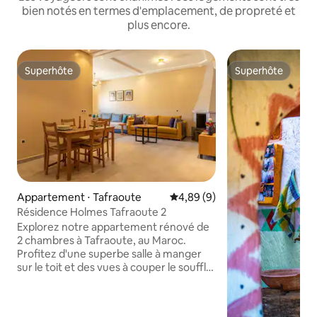
bien notés en termes d'emplacement, de propreté et
plus encore.
Superhôte
Superhôte
Superhôte
Superhôte
Appartement ⋅ Tafraoute
Évaluation moyenne sur la bas
4,89 (9)
Résidence Holmes Tafraoute 2
Explorez notre appartement rénové de
2 chambres à Tafraoute, au Maroc.
Profitez d'une superbe salle à manger
sur le toit et des vues à couper le souffle.
Un intérieur élégant, une cuisine
entièrement équipée et des lits
confortables garantissent un confort.