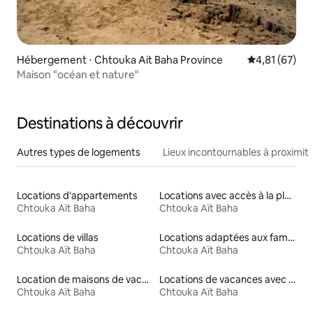
Hébergement ⋅ Chtouka Ait Baha Province
Évaluation mo
4,81 (67)
Maison "océan et nature"
Destinations à découvrir
Autres types de logements
Lieux incontournables à proximit
Locations d'appartements
Locations avec accès à la plage
Chtouka Aït Baha
Chtouka Aït Baha
Locations de villas
Locations adaptées aux familles
Chtouka Aït Baha
Chtouka Aït Baha
Location de maisons de vacances
Locations de vacances avec piscine
Chtouka Aït Baha
Chtouka Aït Baha