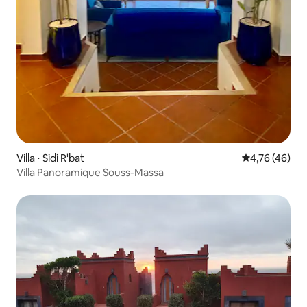
Villa ⋅ Sidi R'bat
Évaluation mo
4,76 (46)
Villa Panoramique Souss-Massa