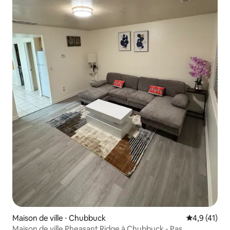
Maison de ville ⋅ Chubbuck
Évaluation m
4,9 (41)
Maison de ville Pheasant Ridge à Chubbuck - Pas