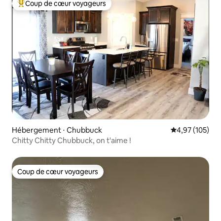
Coup de cœur voyageurs
Coups de cœur voyageurs les plus appréciés
Hébergement ⋅ Chubbuck
Évaluation moy
4,97 (105)
Chitty Chitty Chubbuck, on t'aime !
Coup de cœur voyageurs
Coup de cœur voyageurs