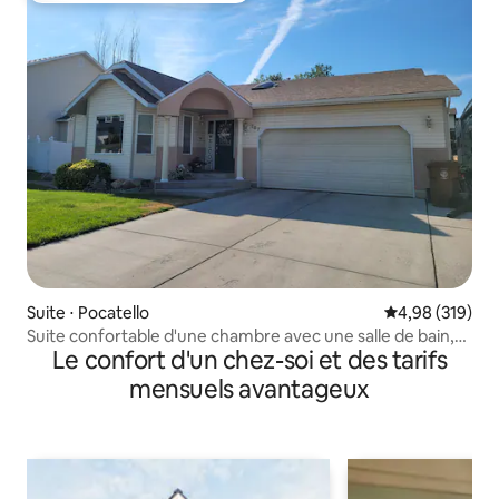
Suite ⋅ Pocatello
Évaluation moy
4,98 (319)
Suite confortable d'une chambre avec une salle de bain,
Le confort d'un chez-soi et des tarifs
une cheminée et un foyer extérieur
mensuels avantageux