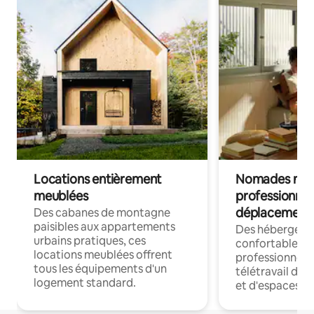
Locations entièrement
Nomades num
meublées
professionnel
déplacement
Des cabanes de montagne
paisibles aux appartements
Des hébergem
urbains pratiques, ces
confortables p
locations meublées offrent
professionnels
tous les équipements d'un
télétravail dis
logement standard.
et d'espaces de