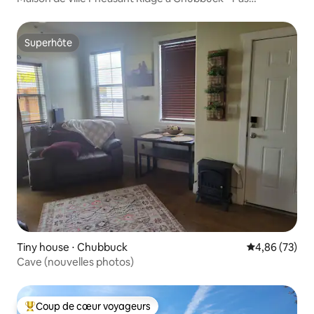
d'animaux
Superhôte
Superhôte
Tiny house ⋅ Chubbuck
Évaluation mo
4,86 (73)
Cave (nouvelles photos)
Coup de cœur voyageurs
Coups de cœur voyageurs les plus appréciés