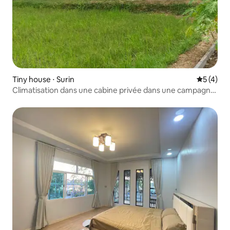
Tiny house ⋅ Surin
Évaluatio
5 (4)
Climatisation dans une cabine privée dans une campagne
paisible