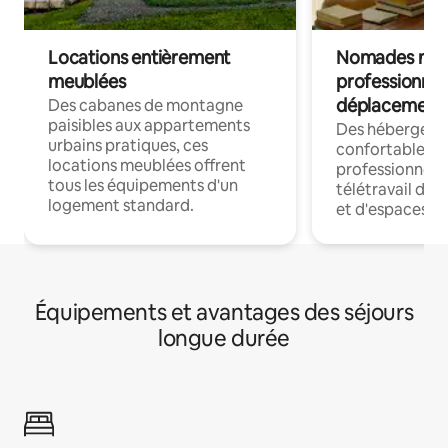
Locations entièrement
Nomades num
meublées
professionnel
déplacement
Des cabanes de montagne
paisibles aux appartements
Des hébergem
urbains pratiques, ces
confortables p
locations meublées offrent
professionnels
tous les équipements d'un
télétravail dis
logement standard.
et d'espaces de
Équipements et avantages des séjours
longue durée