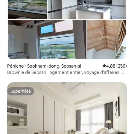
Péniche ⋅ Seoknam-dong, Seosan-si
Évaluation moy
4,88 (256)
Brownie de Seosan, logement entier, voyage d'affaires,
Ta'an, 3 chambres, 2 salles de bain, 10 personnes
maximum, 135 m², ascenseur, purificateur d'eau, 13 places
de parking
Superhôte
Superhôte