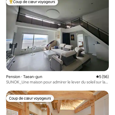
Coup de cœur voyageurs
Coups de cœur voyageurs les plus appréciés
Pension ⋅ Taean-gun
Évaluation
5 (56)
SUNOK_Une maison pour admirer le lever du soleil sur la
mer de l'Ouest. Pension indépendante
Coup de cœur voyageurs
Coup de cœur voyageurs