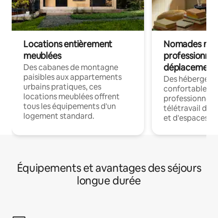
Locations entièrement
Nomades num
meublées
professionnel
déplacement
Des cabanes de montagne
paisibles aux appartements
Des hébergem
urbains pratiques, ces
confortables p
locations meublées offrent
professionnels
tous les équipements d'un
télétravail dis
logement standard.
et d'espaces de
Équipements et avantages des séjours
longue durée