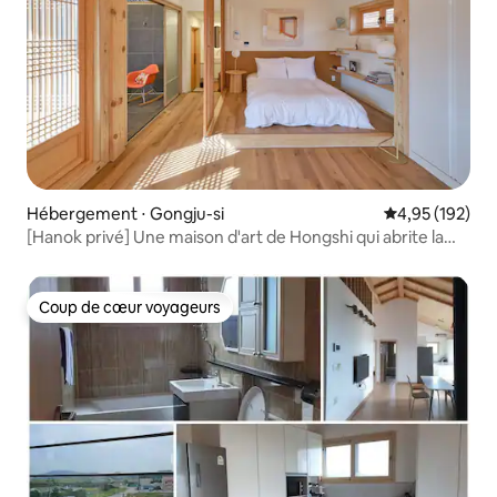
Hébergement ⋅ Gongju-si
Évaluation moy
4,95 (192)
[Hanok privé] Une maison d'art de Hongshi qui abrite la
chaleur et l'art de Jeon Mincheon
Coup de cœur voyageurs
Coup de cœur voyageurs