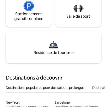
Stationnement
Salle de sport
gratuit sur place
Résidence de tourisme
Destinations à découvrir
Destinations populaires pour des séjours prolongés
Destinati
New York
Barcelone
Locations moyenne et longue durée
Locations moyenne et longue durée