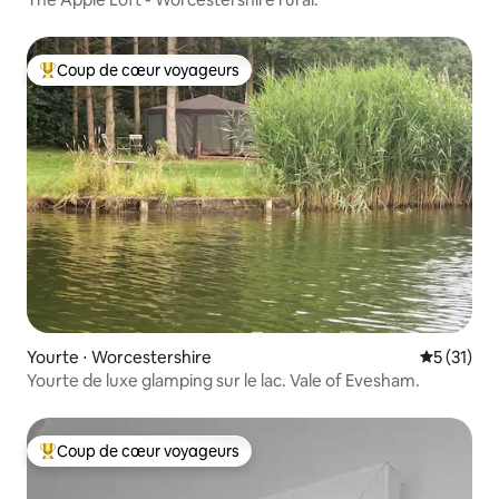
Coup de cœur voyageurs
Coups de cœur voyageurs les plus appréciés
Yourte ⋅ Worcestershire
Évaluation
5 (31)
Yourte de luxe glamping sur le lac. Vale of Evesham.
Coup de cœur voyageurs
Coups de cœur voyageurs les plus appréciés