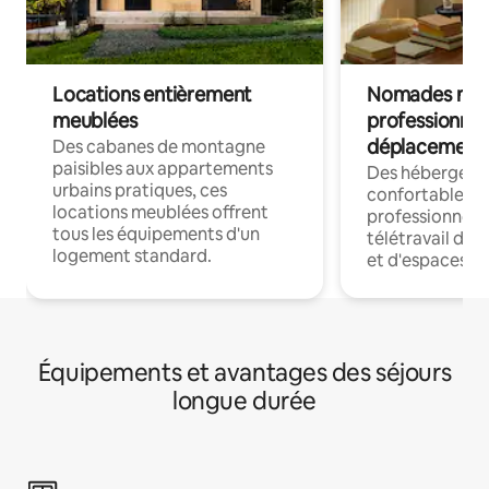
Locations entièrement
Nomades num
meublées
professionnel
déplacement
Des cabanes de montagne
paisibles aux appartements
Des hébergem
urbains pratiques, ces
confortables p
locations meublées offrent
professionnels
tous les équipements d'un
télétravail dis
logement standard.
et d'espaces de
Équipements et avantages des séjours
longue durée