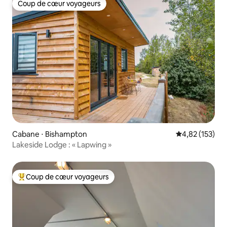
Coup de cœur voyageurs
Coup de cœur voyageurs
Cabane ⋅ Bishampton
Évaluation moy
4,82 (153)
Lakeside Lodge : « Lapwing »
Coup de cœur voyageurs
Coups de cœur voyageurs les plus appréciés