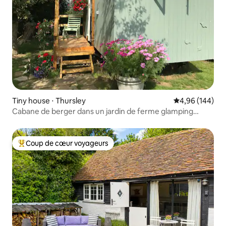
Tiny house ⋅ Thursley
Évaluation moy
4,96 (144)
Cabane de berger dans un jardin de ferme glamping
Surrey
Coup de cœur voyageurs
Coups de cœur voyageurs les plus appréciés