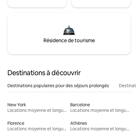
Résidence de tourisme
Destinations à découvrir
Destinations populaires pour des séjours prolongés
Destinati
New York
Barcelone
Locations moyenne et longue durée
Locations moyenne et longue durée
Florence
Athènes
Locations moyenne et longue durée
Locations moyenne et longue durée