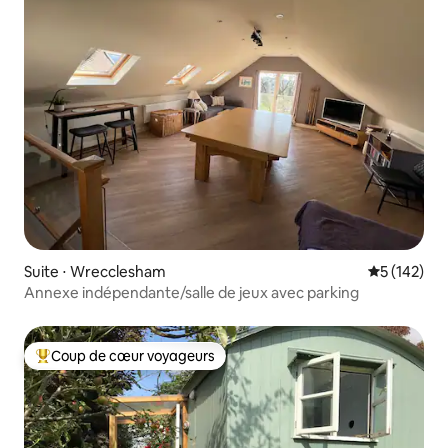
Suite ⋅ Wrecclesham
Évaluation 
5 (142)
Annexe indépendante/salle de jeux avec parking
Coup de cœur voyageurs
Coups de cœur voyageurs les plus appréciés