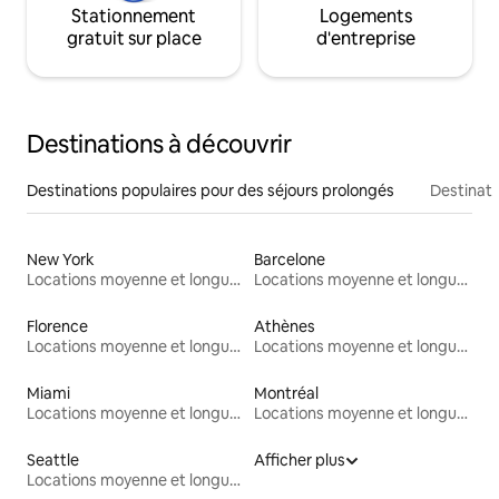
Stationnement
Logements
gratuit sur place
d'entreprise
Destinations à découvrir
Destinations populaires pour des séjours prolongés
Destinati
New York
Barcelone
Locations moyenne et longue durée
Locations moyenne et longue durée
Florence
Athènes
Locations moyenne et longue durée
Locations moyenne et longue durée
Miami
Montréal
Locations moyenne et longue durée
Locations moyenne et longue durée
Seattle
Afficher plus
Locations moyenne et longue durée