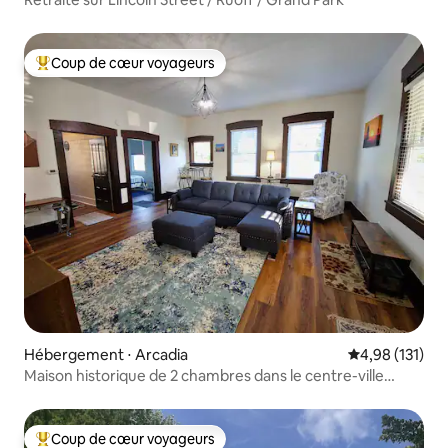
Coup de cœur voyageurs
Coups de cœur voyageurs les plus appréciés
Hébergement ⋅ Arcadia
Évaluation moy
4,98 (131)
Maison historique de 2 chambres dans le centre-ville
d'Arcadia
Coup de cœur voyageurs
Coups de cœur voyageurs les plus appréciés