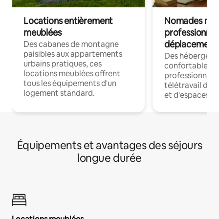
Locations entièrement
Nomades num
meublées
professionnel
déplacement
Des cabanes de montagne
paisibles aux appartements
Des hébergem
urbains pratiques, ces
confortables p
locations meublées offrent
professionnels
tous les équipements d'un
télétravail dis
logement standard.
et d'espaces de
Équipements et avantages des séjours
longue durée