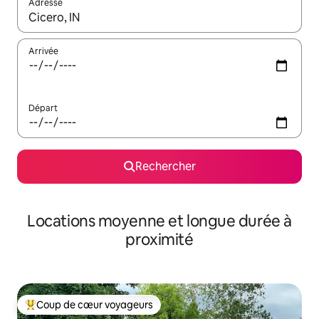
Adresse
Lorsque les résultats s'affichent, utilisez les flèches vers le hau
Arrivée
Départ
Rechercher
Locations moyenne et longue durée à
proximité
Coup de cœur voyageurs
Coups de cœur voyageurs les plus appréciés