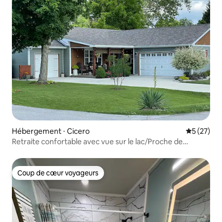
Hébergement ⋅ Cicero
Évaluation
5 (27)
Retraite confortable avec vue sur le lac/Proche de
GRAND PARK
Coup de cœur voyageurs
Coup de cœur voyageurs