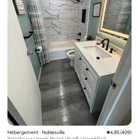
Hébergement ⋅ Noblesville
Évaluation moy
4,85 (409)
Retraite sur Lincoln Street / Ruoff / Grand Park