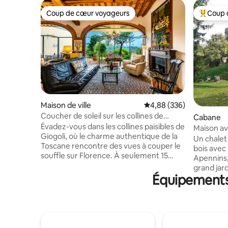
Coup de cœur voyageurs
Coup 
Coup de cœur voyageurs
Coups de
Maison de ville
Évaluation moyenne sur 
4,88 (336)
Coucher de soleil sur les collines de
Cabane
Florence • Giogoli
Évadez-vous dans les collines paisibles de
Maison av
Giogoli, où le charme authentique de la
Un chalet
Toscane rencontre des vues à couper le
bois avec
souffle sur Florence. À seulement 15
Apennins,
minutes du centre-ville et de la
grand jar
campagne du Chianti, cette élégante
Équipements 
détendre 
maison est le point de départ idéal pour
soleil sp
explorer la Toscane tout en profitant de
un plaisir
matinées tranquilles, de couchers de
chaussée 
soleil inoubliables et de la beauté du
chambres 
paysage environnant. Entouré par la
ont des e