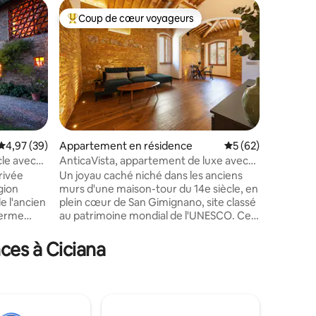
Héberge
Coup de cœur voyageurs
Coup de
Coups de cœur voyageurs les plus appréciés
Coup de
fabuleuse 
panoram
« RÉSID
Vous pas
et revigo
classiqu
ancienne
restaurée
et un an
grands gr
Évaluation moyenne sur la base de 39 commentaires : 4,97 sur 5
4,97 (39)
Appartement en résidence
Évaluation moyenne
5 (62)
chambres
cle avec
AnticaVista, appartement de luxe avec
ntaires : 4,97 sur 5
spacieus
vue sur la tour
privée
Un joyau caché niché dans les anciens
rénovatio
gion
murs d'une maison-tour du 14e siècle, en
tenant c
e l'ancien
plein cœur de San Gimignano, site classé
esthétiqu
au patrimoine mondial de l'UNESCO. Cet
l'ancienn
David Lean,
appartement unique en son genre est le
confort 
tombé
lieu où l'histoire rencontre l'élégance
ces à Ciciana
souffle.
contemporaine. Regardez par la fenêtre
llir 8
et vous aurez l'impression de pouvoir
tre
presque toucher les tours médiévales. La
es de
vue est à couper le souffle : des aperçus
 salon au
inoubliables de la majestueuse Torre