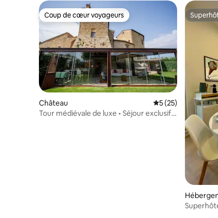
Coup de cœur voyageurs
Superhô
Coup de cœur voyageurs
Superhô
Château
Évaluation moyenne
5 (25)
Tour médiévale de luxe • Séjour exclusif
dans le Chianti
Héberge
Superhôte
remparts