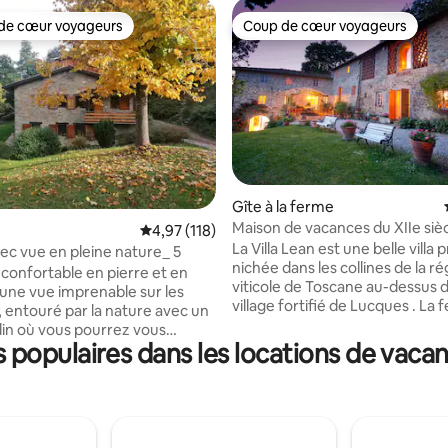
de cœur voyageurs
Coup de cœur voyageurs
 cœur voyageurs les plus appréciés
Coup de cœur voyageurs
la base de 336 commentaires : 4,88 sur 5
Gîte à la ferme
Maison de vacances du XIIe siè
Évaluation moyenne sur la base de 118 comme
4,97 (118)
vue spectaculaire
La Villa Lean est une belle villa 
ec vue en pleine nature_ 5
nichée dans les collines de la ré
 confortable en pierre et en
viticole de Toscane au-dessus d
 une vue imprenable sur les
village fortifié de Lucques . La ferme
 entouré par la nature avec un
d'origine était la propriété de 
din où vous pourrez vous
le célèbre réalisateur, qui est 
populaires dans les locations de vacan
et profiter des couchers de
amoureux de la vue à couper le 
ectaculaires. Nous nous ferons
La maison principale peut accuei
 de vous accueillir au rez-de-
personnes ; elle dispose de qua
qui est dédié au B&B. Les
chambres bien éclairées, 2 sall
chaleureuses et accueillantes
bains, une grande cuisine et un
ntrées indépendantes et