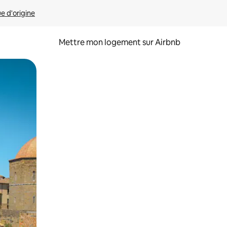
ue d'origine
Mettre mon logement sur Airbnb
sant glisser.