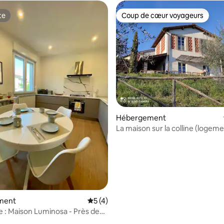
te
Coup de cœur voyageurs
te
Coup de cœur voyageurs
 sur la base de 25 commentaires : 5 sur 5
Hébergement
La maison sur la colline (logeme
avec intimité)
ment
Évaluation moyenne sur la base de 4 co
5 (4)
 : Maison Luminosa - Près des