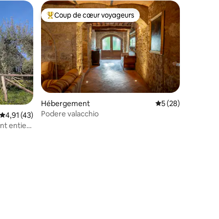
Coup de cœur voyageurs
Coups de cœur voyageurs les plus appréciés
Hébergement
Évaluation moyenne
5 (28)
Podere valacchio
Évaluation moyenne sur la base de 43 commentaires : 4,91 sur 5
4,91 (43)
nt entier
mmentaires : 5 sur 5