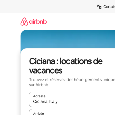
Aller
Certai
directement
au
contenu
Ciciana : locations de
vacances
Trouvez et réservez des hébergements uniqu
sur Airbnb
Adresse
Lorsque les résultats s'affichent, utilisez les flèc
Arrivée