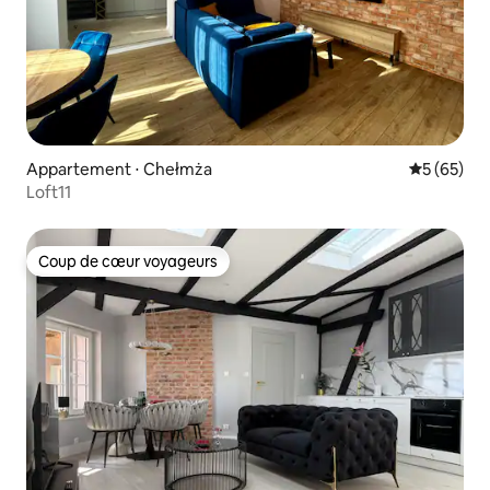
Appartement ⋅ Chełmża
Évaluation
5 (65)
Loft11
Coup de cœur voyageurs
Coup de cœur voyageurs