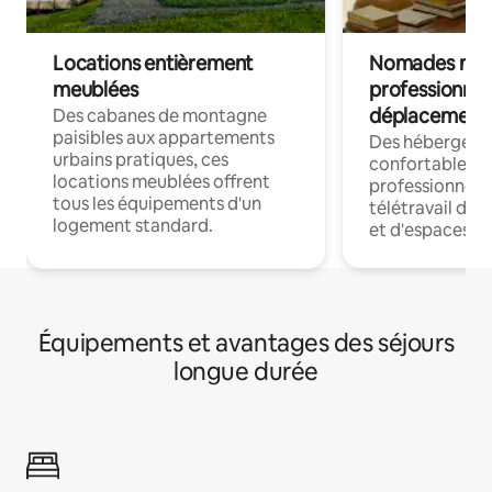
Locations entièrement
Nomades num
meublées
professionnel
déplacement
Des cabanes de montagne
paisibles aux appartements
Des hébergem
urbains pratiques, ces
confortables p
locations meublées offrent
professionnels
tous les équipements d'un
télétravail dis
logement standard.
et d'espaces de
Équipements et avantages des séjours
longue durée