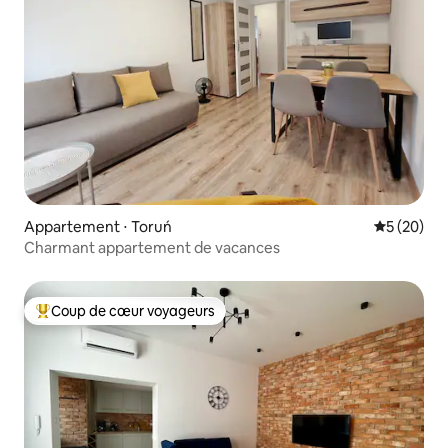
Appartement ⋅ Toruń
Évaluation
5 (20)
Charmant appartement de vacances
Coup de cœur voyageurs
Coups de cœur voyageurs les plus appréciés