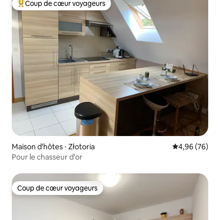
Coup de cœur voyageurs
Coups de cœur voyageurs les plus appréciés
Maison d'hôtes ⋅ Złotoria
Évaluation mo
4,96 (76)
Pour le chasseur d'or
Coup de cœur voyageurs
Coup de cœur voyageurs