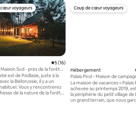
 cœur voyageurs
Coup de cœur voyageurs
 cœur voyageurs
Coup de cœur voyageurs
la base de 109 commentaires : 4,95 sur 5
Évaluation moyenne sur la base de 16 co
5 (16)
 Maison Sud - près de la forêt
Hébergement
ieża
ité est de Podlasie, juste à la
Palais Pirol - Maison de campagn
vec la Biélorussie, il y a un
périphérie du village
La maison de vacances « Palais P
nhabituel. Vous y rencontrerez
achevée au printemps 2019, est
ichesse de la nature de la forêt
la périphérie du petit village de
ieża, du lac Siemianówka ou de
un grand terrain, que nous gar
de la rivière Narwi. En bordure du
proche de la nature avec une pr
 Nowa Łuka, en face de la
de vieux arbres. Pour des vaca
église Saint-Élie, à proximité
parfaites dans la nature – pour la
t, il y a un logement unique au-
randonnée, le vélo, l'équitation
 lagon de Siemianówka – Leśna
des excursions en canoë dans l
. C'est là que les cigognes et
biosphère de l'Unesco autour de