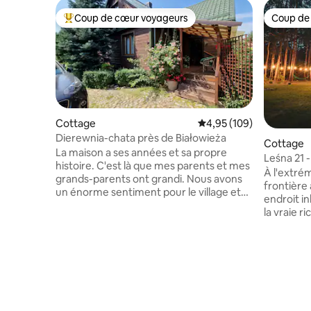
Coup de cœur voyageurs
Coup de
Coups de cœur voyageurs les plus appréciés
Coup de
Cottage
Évaluation moyenne sur 
4,95 (109)
Dierewnia-chata près de Białowieża
Cottage
La maison a ses années et sa propre
Leśna 21 -
histoire. C'est là que mes parents et mes
de Białow
À l'extrém
grands-parents ont grandi. Nous avons
frontière a
un énorme sentiment pour le village et
endroit i
nous essayons d'infecter tous les
la vraie r
voyageurs qui nous rendent visite. Nous
de Białow
entendons souvent dire que le ciel est
la vallée 
différent. Vous pourrez découvrir un
village de
mélange de cultures (Tatars,
minuscule 
orthodoxes, Catholique), ainsi qu'un
de la forê
mélange de toboggans locaux : du pain
dessus du
avec un saindoux, une grand-mère et
21 maisons
des cornichons aux pommes de terre,