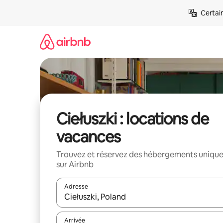
Aller
Certai
directement
au
contenu
Ciełuszki : locations de
vacances
Trouvez et réservez des hébergements uniqu
sur Airbnb
Adresse
Lorsque les résultats s'affichent, utilisez les flèc
Arrivée