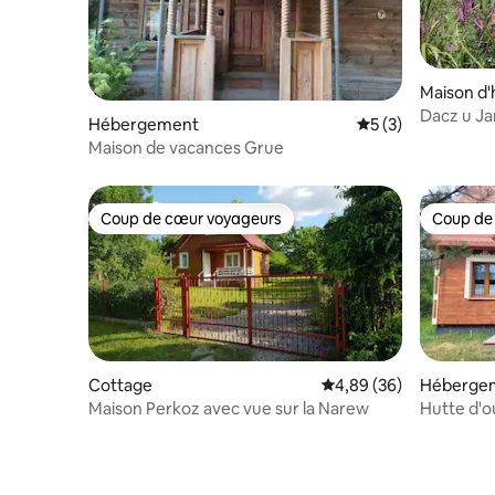
Maison d'
Dacz u Ja
Hébergement
Évaluation moyenn
5 (3)
Maison de vacances Grue
Coup de cœur voyageurs
Coup de
Coup de cœur voyageurs
Coup de
Cottage
Évaluation moyenne sur
4,89 (36)
Héberge
Maison Perkoz avec vue sur la Narew
Hutte d'o