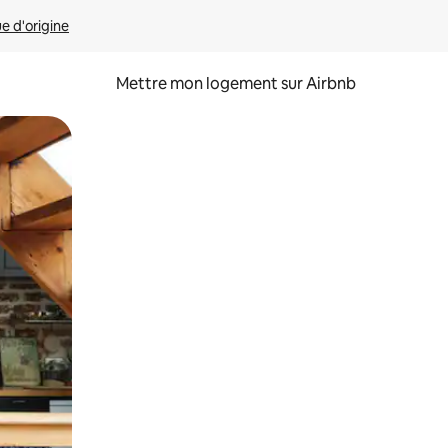
ue d'origine
Mettre mon logement sur Airbnb
sant glisser.