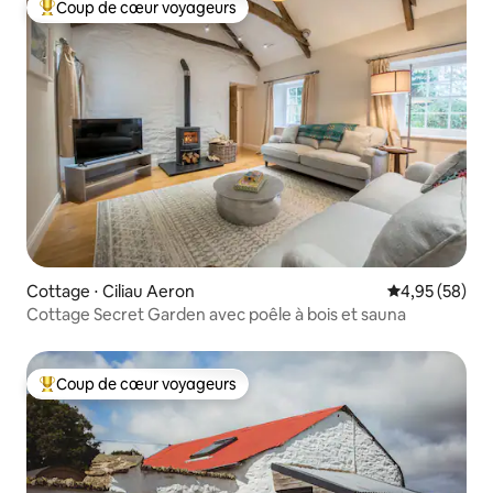
Coup de cœur voyageurs
Coups de cœur voyageurs les plus appréciés
Cottage ⋅ Ciliau Aeron
Évaluation mo
4,95 (58)
Cottage Secret Garden avec poêle à bois et sauna
Coup de cœur voyageurs
Coups de cœur voyageurs les plus appréciés