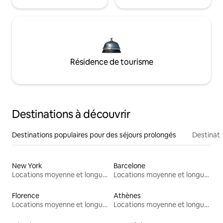
Résidence de tourisme
Destinations à découvrir
Destinations populaires pour des séjours prolongés
Destinati
New York
Barcelone
Locations moyenne et longue durée
Locations moyenne et longue durée
Florence
Athènes
Locations moyenne et longue durée
Locations moyenne et longue durée