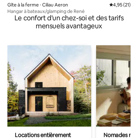
Gîte à la ferme ⋅ Ciliau Aeron
Évaluation mo
4,95 (21)
Hangar à bateaux/glamping de René
Le confort d'un chez-soi et des tarifs
mensuels avantageux
Locations entièrement
Nomades num