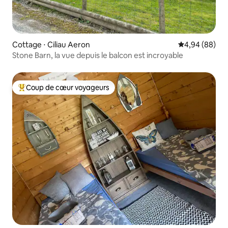
Cottage ⋅ Ciliau Aeron
Évaluation mo
4,94 (88)
Stone Barn, la vue depuis le balcon est incroyable
Coup de cœur voyageurs
Coups de cœur voyageurs les plus appréciés