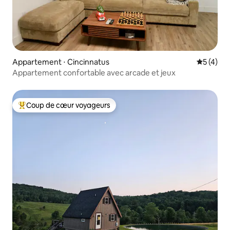
Appartement ⋅ Cincinnatus
Évaluatio
5 (4)
Appartement confortable avec arcade et jeux
Coup de cœur voyageurs
Coups de cœur voyageurs les plus appréciés