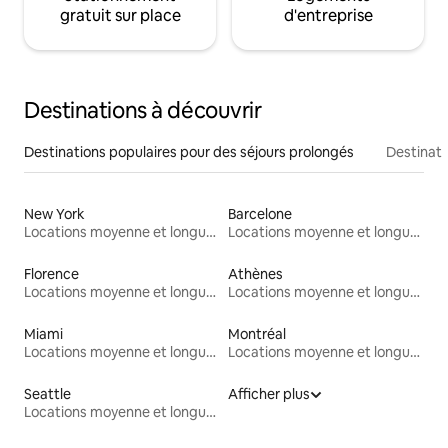
gratuit sur place
d'entreprise
Destinations à découvrir
Destinations populaires pour des séjours prolongés
Destinati
New York
Barcelone
Locations moyenne et longue durée
Locations moyenne et longue durée
Florence
Athènes
Locations moyenne et longue durée
Locations moyenne et longue durée
Miami
Montréal
Locations moyenne et longue durée
Locations moyenne et longue durée
Seattle
Afficher plus
Locations moyenne et longue durée