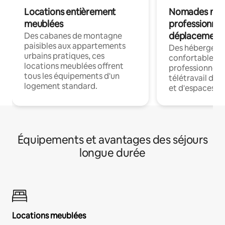
Locations entièrement
Nomades num
meublées
professionnel
déplacement
Des cabanes de montagne
paisibles aux appartements
Des hébergem
urbains pratiques, ces
confortables p
locations meublées offrent
professionnels
tous les équipements d'un
télétravail dis
logement standard.
et d'espaces de
Équipements et avantages des séjours
longue durée
Locations meublées