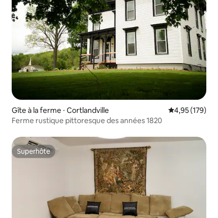
Gîte à la ferme ⋅ Cortlandville
Évaluation moy
4,95 (179)
Ferme rustique pittoresque des années 1820
Superhôte
Superhôte